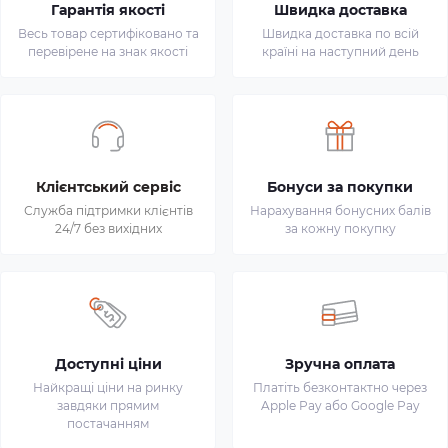
Гарантія якості
Швидка доставка
Весь товар сертифіковано та
Швидка доставка по всій
перевірене на знак якості
країні на наступний день
Клієнтський сервіс
Бонуси за покупки
Служба підтримки клієнтів
Нарахування бонусних балів
24/7 без вихідних
за кожну покупку
Доступні ціни
Зручна оплата
Найкращі ціни на ринку
Платіть безконтактно через
завдяки прямим
Apple Pay або Google Pay
постачанням