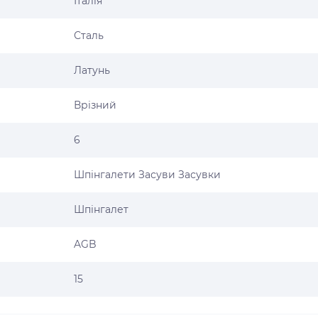
Італія
Сталь
Латунь
Врізний
6
Шпінгалети Засуви Засувки
Шпінгалет
AGB
15