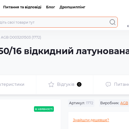
Питання та відповіді
Блог
Дропшиппінг
к
 AGB D003201503 (1772)
150/16 відкидний латунован
ктеристики
Відгуків
Питан
0
Артикул:
1772
Виробник:
AGB
в наявності
Знайшли дешевше?