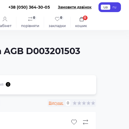
+38 (050) 364-30-05
Замовити дзвінок
ua
ru
0
0
0
абінет
порівняти
закладки
кошик
а AGB D003201503
ня
0
Відгуки:
0