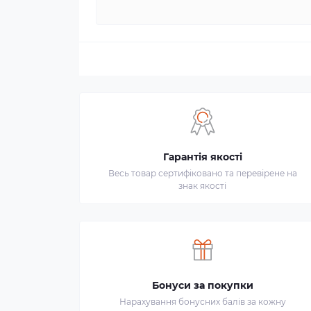
Гарантія якості
Весь товар сертифіковано та перевірене на
знак якості
Бонуси за покупки
Нарахування бонусних балів за кожну