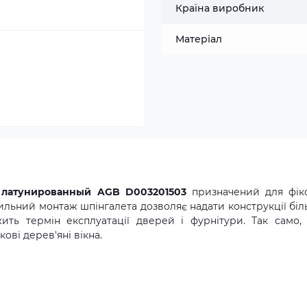
Країна виробник
Матеріал
й латунированный AGB D003201503
призначений для фікс
авильний монтаж шпінгалета дозволяє надати конструкції біл
ить термін експлуатації дверей і фурнітури. Так само,
ові дерев'яні вікна.