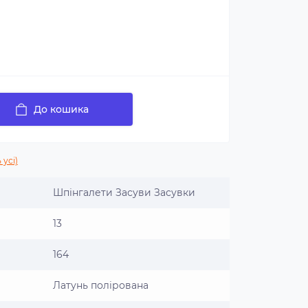
До кошика
 усі)
Шпінгалети Засуви Засувки
13
164
Латунь полірована