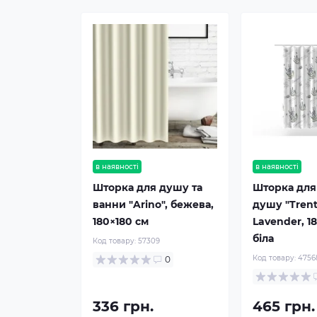
в наявності
в наявності
Шторка для душу та
Шторка для
ванни "Arino", бежева,
душу "Trent
180×180 см
Lavender, 1
біла
Код товару:
57309
Код товару:
4756
0
336 грн.
465 грн.