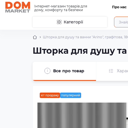
Інтернет-магазин товарів для
Про нас
дому, комфорту та безпеки
Категорії
Шторка для душу та ванни "Arino", графітова, 1
Шторка для душу та 
Все про товар
Хара
хіт продажу
популярний