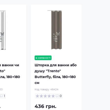
в наявності
я ванни чи
Шторка для ванни або
to"
душу "Trento"
іла, 180×180
Butterfly, біла, 180×180
см
20
Код товару:
46424
1
0
.
436 грн.