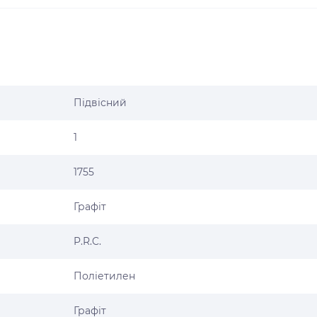
Підвісний
1
1755
Графіт
P.R.C.
Поліетилен
Графіт