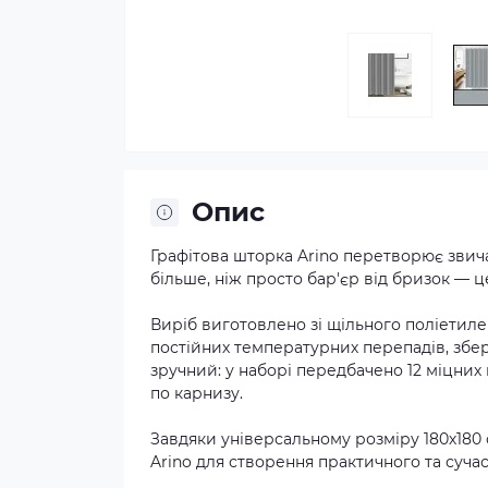
Опис
Графітова шторка Arino перетворює звича
більше, ніж просто бар'єр від бризок — ц
Виріб виготовлено зі щільного поліетиле
постійних температурних перепадів, збе
зручний: у наборі передбачено 12 міцних 
по карнизу.
Завдяки універсальному розміру 180х180
Arino для створення практичного та сучас