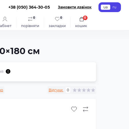
+38 (050) 364-30-05
Замовити дзвінок
ua
ru
0
0
0
абінет
порівняти
закладки
кошик
80×180 см
ня
0
no
Відгуки:
0