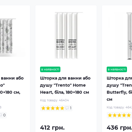
в наявності
в наявності
 ванни або
Шторка для ванни або
Шторка дл
o"
душу "Trento" Home
душу "Tren
80×180 см,
Heart, біла, 180×180 см
Butterfly, б
см
Код товару:
46404
8
Код товару:
464
1
0
412 грн.
436 грн