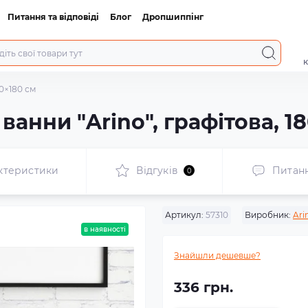
Питання та відповіді
Блог
Дропшиппінг
к
80×180 см
ванни "Arino", графітова, 1
ктеристики
Відгуків
Питан
0
Артикул:
57310
Виробник:
Ari
в наявності
Знайшли дешевше?
336 грн.