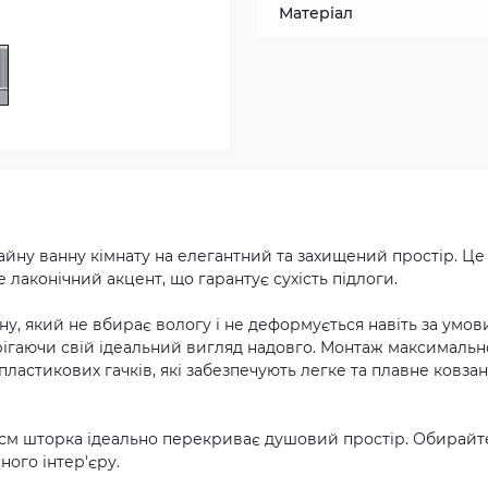
Матеріал
йну ванну кімнату на елегантний та захищений простір. Це
е лаконічний акцент, що гарантує сухість підлоги.
ну, який не вбирає вологу і не деформується навіть за умов
рігаючи свій ідеальний вигляд надовго. Монтаж максимальн
пластикових гачків, які забезпечують легке та плавне ковза
 см шторка ідеально перекриває душовий простір. Обирайт
ного інтер'єру.