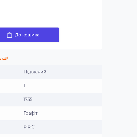
До кошика
 усі)
Підвісний
1
1755
Графіт
P.R.C.