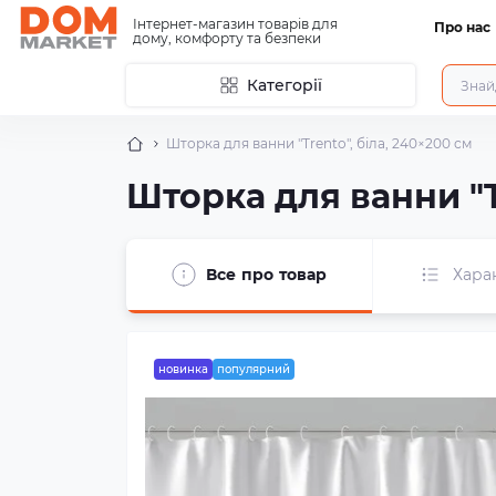
Інтернет-магазин товарів для
Про нас
дому, комфорту та безпеки
Категорії
Шторка для ванни "Trento", біла, 240×200 см
Шторка для ванни "T
Все про товар
Хара
новинка
популярний