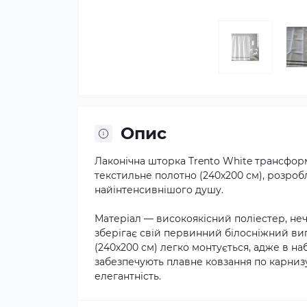
Опис
Лаконічна шторка Trento White трансфор
текстильне полотно (240х200 см), розробл
найінтенсивнішого душу.
Матеріал — високоякісний поліестер, неч
зберігає свій первинний білосніжний ви
(240х200 см) легко монтується, адже в наб
забезпечують плавне ковзання по карниз
елегантність.