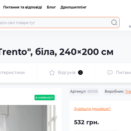
Питання та відповіді
Блог
Дропшиппінг
к
rento", біла, 240×200 см
ктеристики
Відгуків
Питан
0
Артикул:
65556
Виробник:
Tre
в наявності
Знайшли дешевше?
532 грн.