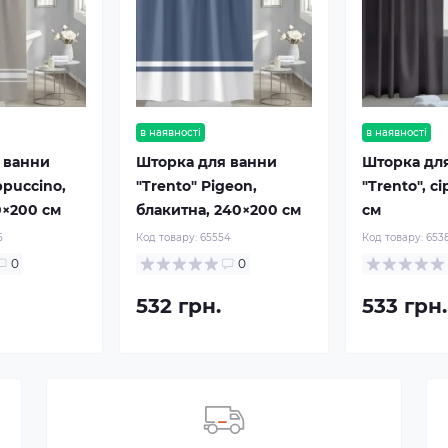
в наявності
в наявності
 ванни
Шторка для ванни
Шторка дл
ppuccino,
"Trento" Pigeon,
"Trento", с
0×200 см
блакитна, 240×200 см
см
5
Код товару:
65554
Код товару:
653
0
0
532 грн.
533 грн.