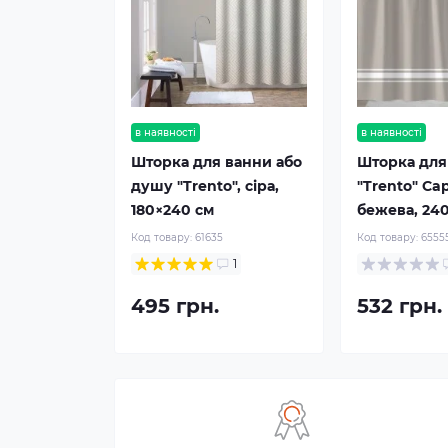
в наявності
в наявності
Шторка для ванни або
Шторка для
душу "Trento", сіра,
"Trento" Ca
180×240 см
бежева, 24
Код товару:
61635
Код товару:
6555
1
495 грн.
532 грн.