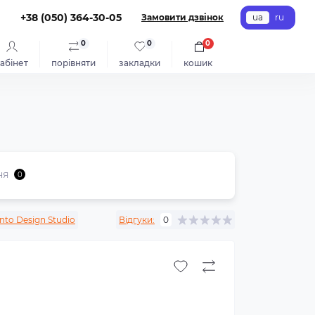
+38 (050) 364-30-05
Замовити дзвінок
ua
ru
0
0
0
абінет
порівняти
закладки
кошик
ня
0
nto Design Studio
Відгуки:
0