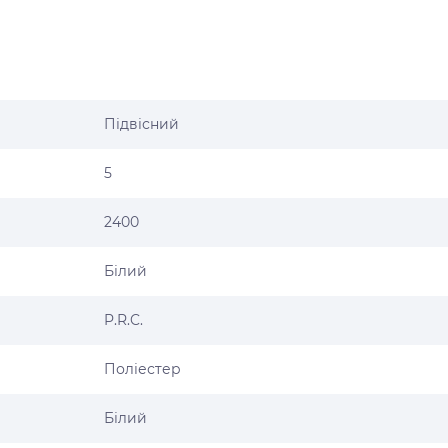
Підвісний
5
2400
Білий
P.R.C.
Поліестер
Білий