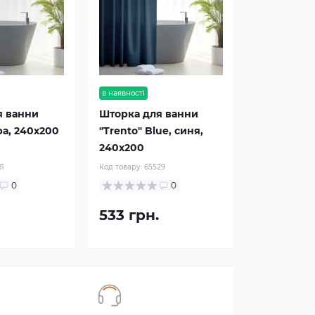
в наявності
я ванни
Шторка для ванни
іра, 240х200
"Trento" Blue, синя,
240х200
81
Код товару:
65529
0
0
533 грн.