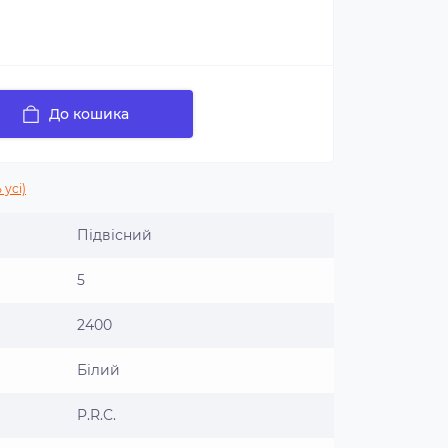
До кошика
 усі)
Підвісний
5
2400
Білий
P.R.C.