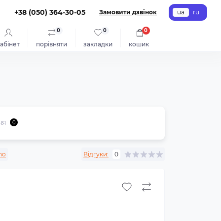
+38 (050) 364-30-05
Замовити дзвінок
ua
ru
0
0
0
абінет
порівняти
закладки
кошик
ня
0
no
Відгуки:
0