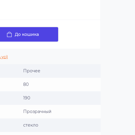
До кошика
 усі)
Прочее
80
190
Прозрачный
стекло