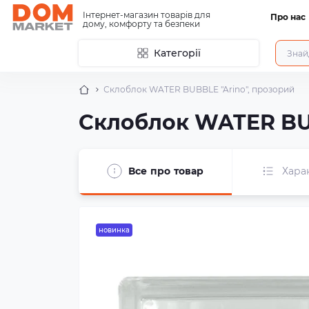
Інтернет-магазин товарів для
Про нас
дому, комфорту та безпеки
Категорії
Склоблок WATER BUBBLE "Arino", прозорий
Склоблок WATER BUB
Все про товар
Хара
новинка