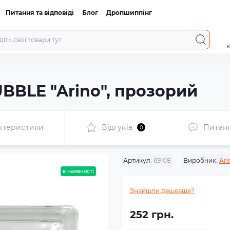
Питання та відповіді
Блог
Дропшиппінг
к
BLE "Arino", прозорий
ктеристики
Відгуків
Питан
0
Артикул:
69108
Виробник:
Ari
в наявності
Знайшли дешевше?
252 грн.