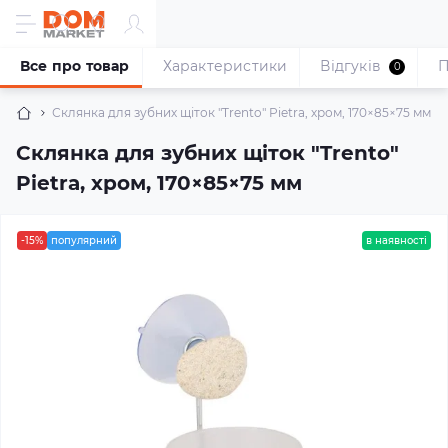
Все про товар
Характеристики
Відгуків
П
0
Склянка для зубних щіток "Trento" Pietra, хром, 170×85×75 мм
Склянка для зубних щіток "Trento"
Pietra, хром, 170×85×75 мм
-15%
популярний
в наявності