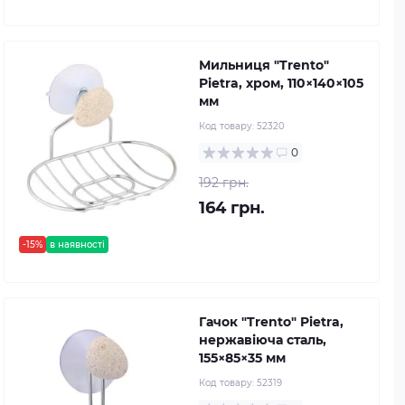
Мильниця "Trento"
Pietra, хром, 110×140×105
мм
Код товару:
52320
0
192 грн.
164 грн.
-15%
в наявності
Гачок "Trento" Pietra,
нержавіюча сталь,
155×85×35 мм
Код товару:
52319