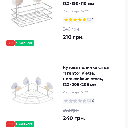
120×190×110 мм
Код товару:
52322
1
246 грн.
210 грн.
-15%
в наявності
Кутова поличка сітка
"Trento" Pietra,
нержавіюча сталь,
120×205×205 мм
Код товару:
52323
0
282 грн.
240 грн.
-15%
в наявності