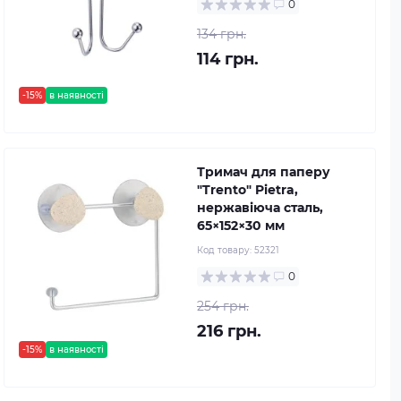
0
134 грн.
114 грн.
-15%
в наявності
Тримач для паперу
"Trento" Pietra,
нержавіюча сталь,
65×152×30 мм
Код товару:
52321
0
254 грн.
216 грн.
-15%
в наявності