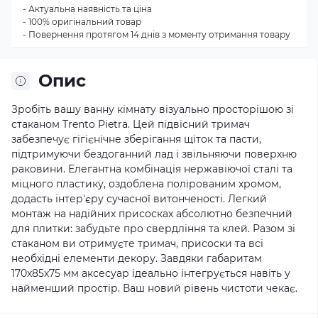
- Актуальна наявність та ціна
- 100% оригінальний товар
- Повернення протягом 14 днів з моменту отримання товару
Опис
Зробіть вашу ванну кімнату візуально просторішою зі
стаканом Trento Pietra. Цей підвісний тримач
забезпечує гігієнічне зберігання щіток та пасти,
підтримуючи бездоганний лад і звільняючи поверхню
раковини. Елегантна комбінація нержавіючої сталі та
міцного пластику, оздоблена полірованим хромом,
додасть інтер'єру сучасної витонченості. Легкий
монтаж на надійних присосках абсолютно безпечний
для плитки: забудьте про свердління та клей. Разом зі
стаканом ви отримуєте тримач, присоски та всі
необхідні елементи декору. Завдяки габаритам
170х85х75 мм аксесуар ідеально інтегрується навіть у
найменший простір. Ваш новий рівень чистоти чекає.