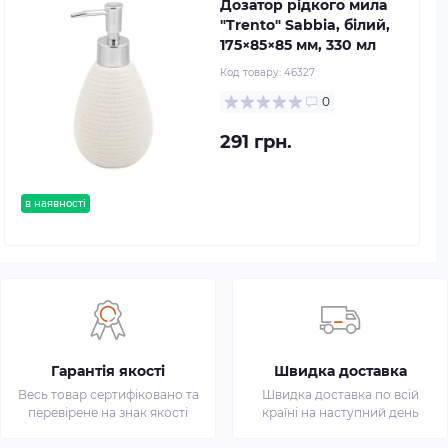
Дозатор рідкого мила
"Trento" Sabbia, білий,
175×85×85 мм, 330 мл
Код товару:
46327
0
291 грн.
в наявності
Гарантія якості
Швидка доставка
Весь товар сертифіковано та
Швидка доставка по всій
перевірене на знак якості
країні на наступний день