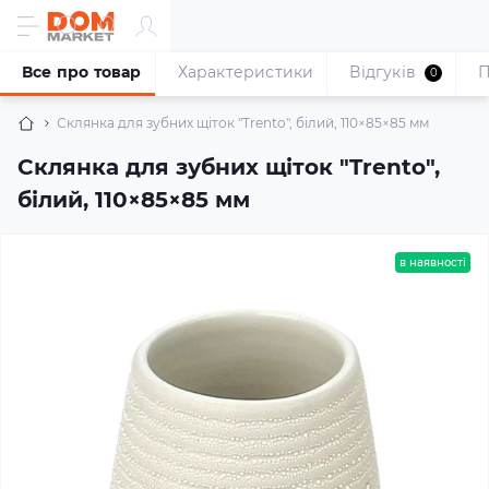
Все про товар
Характеристики
Відгуків
П
0
Склянка для зубних щіток "Trento", білий, 110×85×85 мм
Склянка для зубних щіток "Trento",
білий, 110×85×85 мм
в наявності