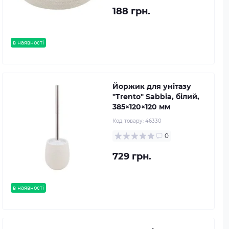
188 грн.
в наявності
Йоржик для унітазу
"Trento" Sabbia, білий,
385×120×120 мм
Код товару:
46330
0
729 грн.
в наявності