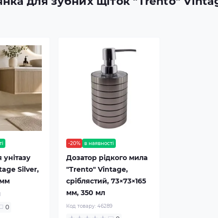
нка для зубних щіток "Trento" Vinta
ті
-20%
в наявності
 унітазу
Дозатор рідкого мила
tage Silver,
"Trento" Vintage,
 мм
сріблястий, 73×73×165
мм, 350 мл
1
Код товару:
46289
0