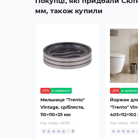
Покупці, які придбали Скля
мм, також купили
-20%
в наявності
-20%
в наявнос
Мильниця "Trento"
Йоржик для
Vintage, срібляста,
"Trento" Vin
110×110×25 мм
405×112×102
Код товару:
46290
Код товару:
4629
0