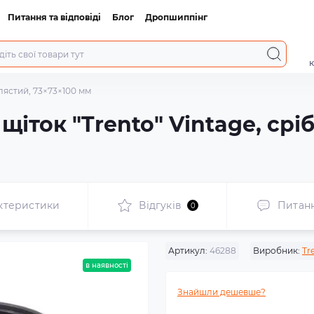
Питання та відповіді
Блог
Дропшиппінг
к
блястий, 73×73×100 мм
щіток "Trento" Vintage, срі
ктеристики
Відгуків
Питан
0
Артикул:
46288
Виробник:
Tr
в наявності
Знайшли дешевше?