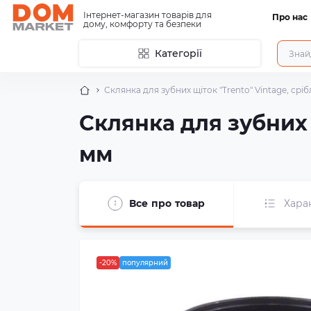
Інтернет-магазин товарів для
Про нас
дому, комфорту та безпеки
Категорії
Склянка для зубних щіток "Trento" Vintage, срі
Склянка для зубних 
мм
Все про товар
Хара
-20%
популярний