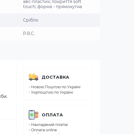
авс-пластик; покриття soft
touch; форма - прямокутна
Срібло
P.R.C.
ДОСТАВКА
- Новою Поштою по Україні
- Укрпоштою по Україні
жби.
ОПЛАТА
- Накладений платіж
- Оплата online