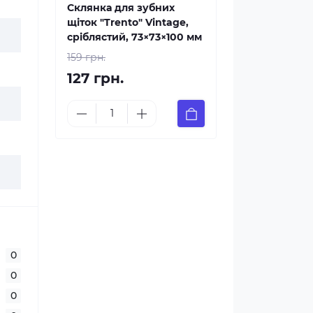
Склянка для зубних
щіток "Trento" Vintage,
сріблястий, 73×73×100 мм
159 грн.
127 грн.
0
0
0