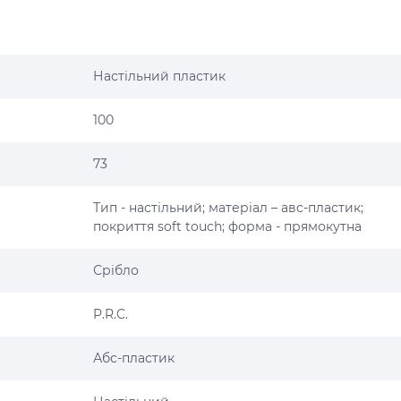
Настільний пластик
100
73
Тип - настільний; матеріал – авс-пластик;
покриття soft touch; форма - прямокутна
Срібло
P.R.C.
Абс-пластик