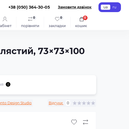
+38 (050) 364-30-05
Замовити дзвінок
ua
ru
0
0
0
абінет
порівняти
закладки
кошик
блястий, 73×73×100
ня
0
ento Design Studio
Відгуки:
0