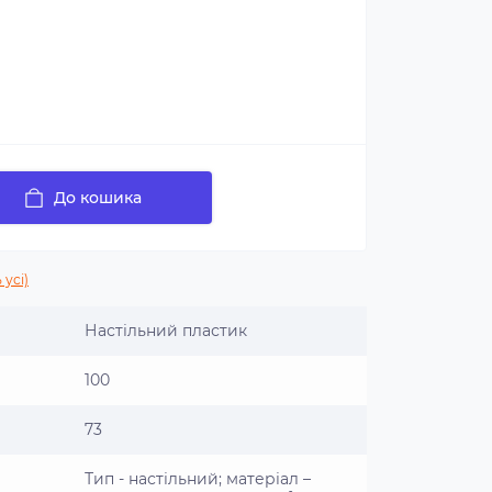
До кошика
 усі)
Настільний пластик
100
73
Тип - настільний; матеріал –