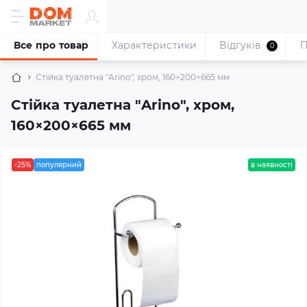
Все про товар
Характеристики
Відгуків
П
0
Стійка туалетна "Arino", хром, 160×200×665 мм
Стійка туалетна "Arino", хром,
160×200×665 мм
-25%
популярний
в наявності