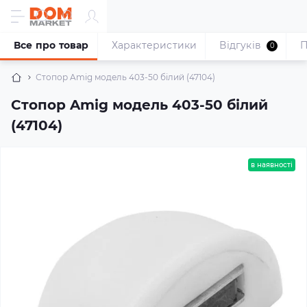
Все про товар
Характеристики
Відгуків
П
0
Стопор Amig модель 403-50 білий (47104)
Стопор Amig модель 403-50 білий
(47104)
в наявності