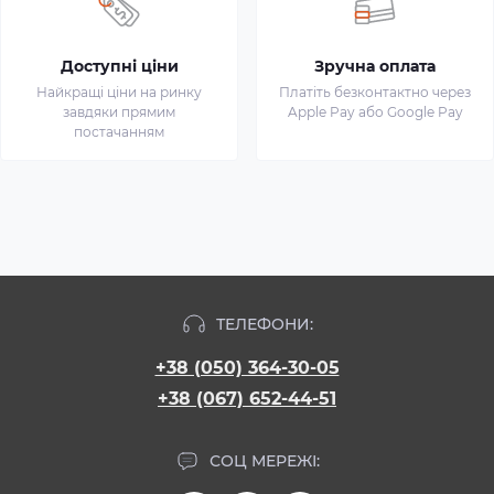
Доступні ціни
Зручна оплата
Найкращі ціни на ринку
Платіть безконтактно через
завдяки прямим
Apple Pay або Google Pay
постачанням
ТЕЛЕФОНИ:
+38 (050) 364-30-05
+38 (067) 652-44-51
СОЦ МЕРЕЖІ: