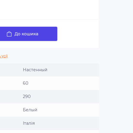
До кошика
 усі)
Настенный
60
290
Белый
Італія