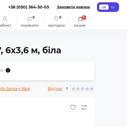
+38 (050) 364-30-05
Замовити дзвінок
ua
ru
0
0
0
абінет
порівняти
закладки
кошик
6х3,6 м, біла
ня
0
nto Sanitary Ware
Відгуки:
0