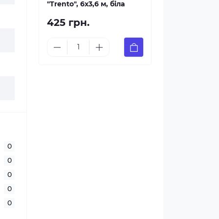
"Trento", 6х3,6 м, біла
425 грн.
0
0
0
0
0