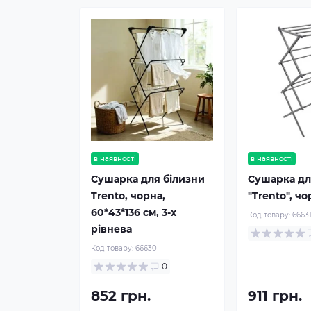
в наявності
в наявності
Сушарка для білизни
Сушарка дл
Trento, чорна,
"Trento", ч
60*43*136 см, 3-х
Код товару:
6663
рівнева
Код товару:
66630
0
852 грн.
911 грн.