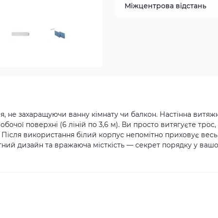
Міжцентрова відстань
я, не захаращуючи ванну кімнату чи балкон. Настінна витяж
обочої поверхні (6 ліній по 3,6 м). Ви просто витягуєте трос,
і. Після використання білий корпус непомітно приховує весь
нтний дизайн та вражаюча місткість — секрет порядку у ваш