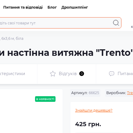
Питання та відповіді
Блог
Дропшиппінг
к
6х3,6 м, біла
настінна витяжна "Trento", 
ктеристики
Відгуків
Питан
0
Артикул:
66625
Виробник:
Tre
в наявності
Знайшли дешевше?
425 грн.