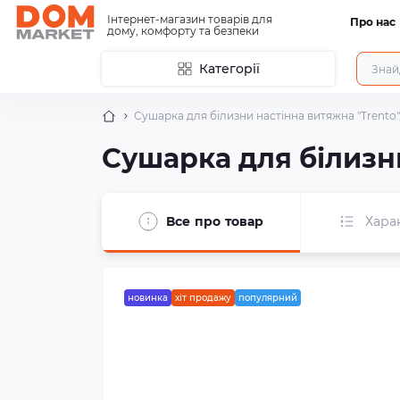
Інтернет-магазин товарів для
Про нас
дому, комфорту та безпеки
Категорії
Сушарка для білизни настінна витяжна "Trento", 
Сушарка для білизни 
Все про товар
Хара
новинка
хіт продажу
популярний