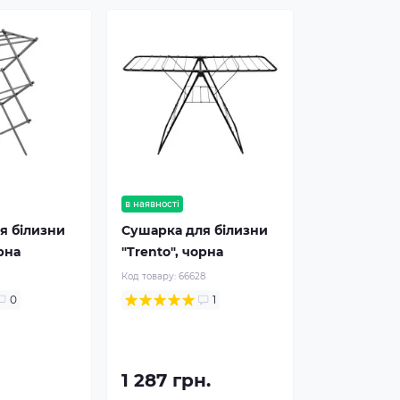
в наявності
я білизни
Сушарка для білизни
орна
"Trento", чорна
1
Код товару:
66628
0
1
1 287 грн.