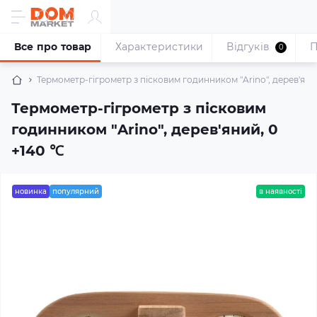
Все про товар
Характеристики
Відгуків
П
0
Термометр-гігрометр з пісковим годинником "Arino", дерев'яни
Термометр-гігрометр з пісковим
годинником "Arino", дерев'яний, 0
+140 ℃
новинка
популярний
в наявності