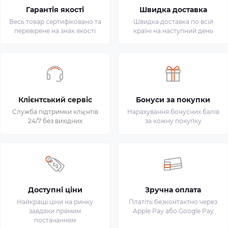
Гарантія якості
Швидка доставка
Весь товар сертифіковано та
Швидка доставка по всій
перевірене на знак якості
країні на наступний день
Клієнтський сервіс
Бонуси за покупки
Служба підтримки клієнтів
Нарахування бонусних балів
24/7 без вихідних
за кожну покупку
Доступні ціни
Зручна оплата
Найкращі ціни на ринку
Платіть безконтактно через
завдяки прямим
Apple Pay або Google Pay
постачанням