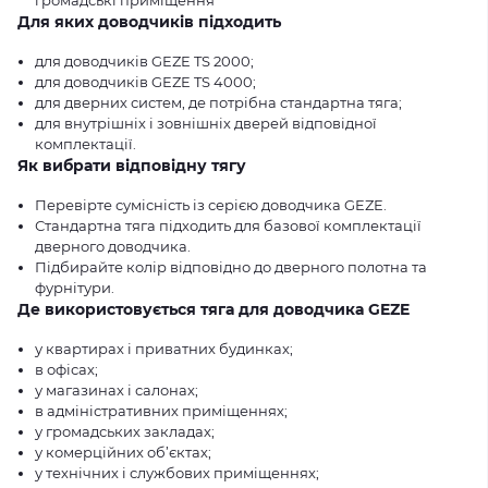
громадські приміщення
Для яких доводчиків підходить
для доводчиків GEZE TS 2000;
для доводчиків GEZE TS 4000;
для дверних систем, де потрібна стандартна тяга;
для внутрішніх і зовнішніх дверей відповідної
комплектації.
Як вибрати відповідну тягу
Перевірте сумісність із серією доводчика GEZE.
Стандартна тяга підходить для базової комплектації
дверного доводчика.
Підбирайте колір відповідно до дверного полотна та
фурнітури.
Де використовується тяга для доводчика GEZE
у квартирах і приватних будинках;
в офісах;
у магазинах і салонах;
в адміністративних приміщеннях;
у громадських закладах;
у комерційних об’єктах;
у технічних і службових приміщеннях;