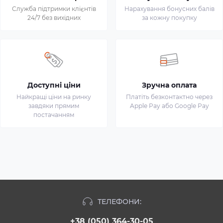
Служба підтримки клієнтів
Нарахування бонусних балів
24/7 без вихідних
за кожну покупку
Доступні ціни
Зручна оплата
Найкращі ціни на ринку
Платіть безконтактно через
завдяки прямим
Apple Pay або Google Pay
постачанням
ТЕЛЕФОНИ:
+38 (050) 364-30-05