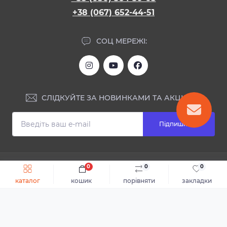
+38 (067) 652-44-51
СОЦ МЕРЕЖІ:
СЛІДКУЙТЕ ЗА НОВИНКАМИ ТА АКЦІЯМИ:
Підпишіться
ІНФОРМАЦІЯ
0
0
0
Швидке замовлення
До кошика
каталог
кошик
порівняти
закладки
Блог
КОНТАКТИ ТА АДРЕСА
Відгуки
Каталог
Доставка та оплата
м.Дніпро, вул. Святослава Хороброго, 28
Повернення або обмін товару