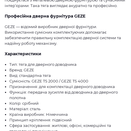
поєднується з металевою дверною фурнітурою та сучасними
інтер’єрами. Така тяга виглядає акуратно та професійно.
Професійна дверна фурнітура GEZE
GEZE — відомий виробник дверної фурнітури.
Використання сумісних комплектуючих допомагає
забезпечити правильну комплектацію дверної системи та
надійну роботу механізму.
Характеристики
Тип: тяга для дверного доводчика
Бренд: GEZE
Вид: стандартна тяга
Сумісність: GEZE TS 2000 / GEZE TS 4000
Призначення: для комплектації дверного доводчика
Функція: передача зусилля від доводчика до дверного
полотна
Колір: срібний
Матеріал: сталь
Країна виробник: Німеччина
Принцип кріплення: підвісний
Сфера застосування: житлові, офісні, комерційні та