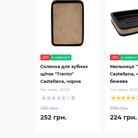
-25%
в наявності
-25%
в наявнос
Склянка для зубних
Мильниця "
щіток "Trento"
Castellana,
Castellana, чорна
бежева
Код товару:
65208
Код товару:
6520
0
336 грн.
298 грн.
252 грн.
224 грн.