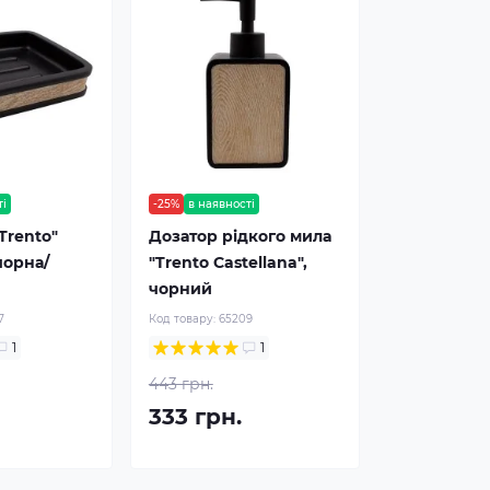
ті
-25%
в наявності
Trento"
Дозатор рідкого мила
 чорна/
"Trento Castellana",
чорний
7
Код товару:
65209
1
1
443 грн.
333 грн.