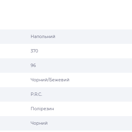
Напольний
370
96
Чорний/Бежевий
P.R.C.
Полірезин
Чорний