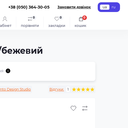
+38 (050) 364-30-05
Замовити дзвінок
ua
ru
0
0
0
абінет
порівняти
закладки
кошик
й/бежевий
ня
0
ento Design Studio
Відгуки:
1