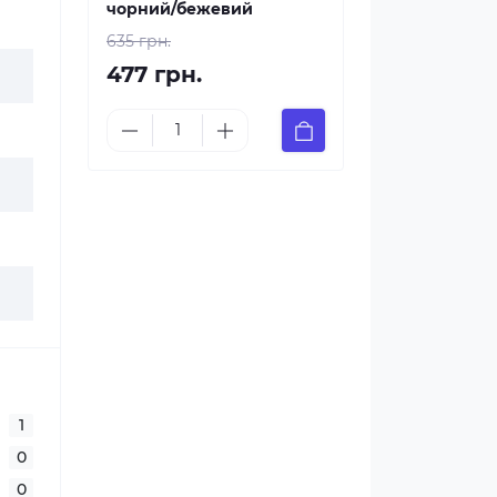
чорний/бежевий
635 грн.
477 грн.
1
0
0