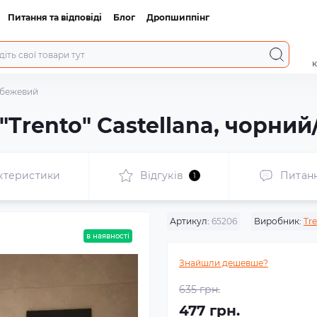
Питання та відповіді
Блог
Дропшиппінг
к
й/бежевий
"Trento" Castellana, чорни
ктеристики
Відгуків
Питан
1
Артикул:
65206
Виробник:
Tr
в наявності
Знайшли дешевше?
635 грн.
477 грн.