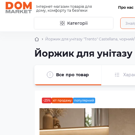
Інтернет-магазин товарів для
Про нас
дому, комфорту та безпеки
Категорії
Йоржик для унітазу "Trento" Castellana, чорни
Йоржик для унітазу 
Все про товар
Хара
-25%
хіт продажу
популярний