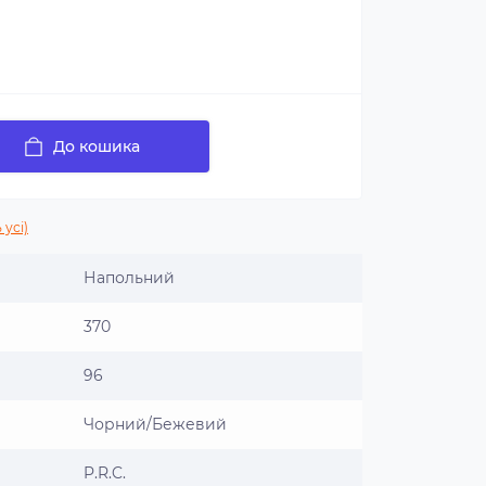
До кошика
 усі)
Напольний
370
96
Чорний/Бежевий
P.R.C.