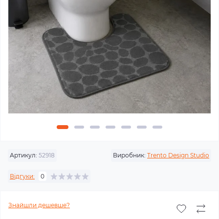
Артикул:
52918
Виробник:
Trento Design Studio
Відгуки:
0
Знайшли дешевше?