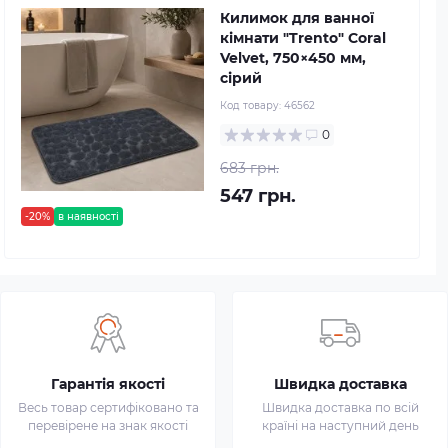
Килимок для ванної
кімнати "Trento" Coral
Velvet, 750×450 мм,
сірий
Код товару:
46562
0
683 грн.
547 грн.
-20%
в наявності
Гарантія якості
Швидка доставка
Весь товар сертифіковано та
Швидка доставка по всій
перевірене на знак якості
країні на наступний день