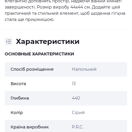
елегантно доповнять простір, надаючи ванній кімнаті
завершеності. Розмір виробу 44х44 см. Додайте цей
практичний та стильний елемент, щоб щоденна гігієна
стала ще приємнішою.
Характеристики
ОСНОВНЫЕ ХАРАКТЕРИСТИКИ
Спосіб розміщення
Напольний
Висота
13
Глибина
440
Колір
Сірий
Країна виробник
P.R.C.