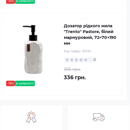
-15%
в наявності
Дозатор рідкого мила
"Trento" Pastore, білий
мармуровий, 72×70×190
мм
Код товару:
65234
0
395 грн.
336 грн.
-15%
в наявності