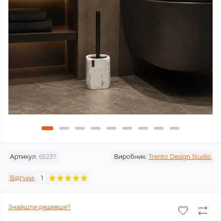
Артикул:
65237
Виробник:
Trento Design Studio
Відгуки:
1
Знайшли дешевше?