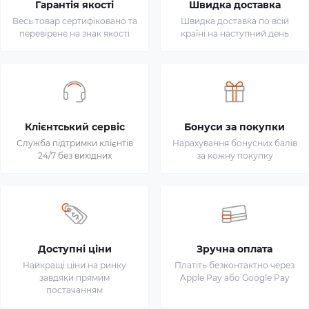
Гарантія якості
Швидка доставка
Весь товар сертифіковано та
Швидка доставка по всій
перевірене на знак якості
країні на наступний день
Клієнтський сервіс
Бонуси за покупки
Служба підтримки клієнтів
Нарахування бонусних балів
24/7 без вихідних
за кожну покупку
Доступні ціни
Зручна оплата
Найкращі ціни на ринку
Платіть безконтактно через
завдяки прямим
Apple Pay або Google Pay
постачанням