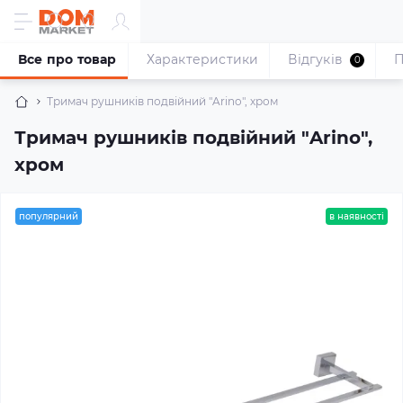
Все про товар
Характеристики
Відгуків
П
0
Тримач рушників подвійний "Arino", хром
Тримач рушників подвійний "Arino",
хром
популярний
в наявності