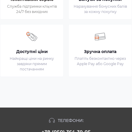
Служба підтримки клієнтів
Нарахування бонусних балів
24/7 без вихідних
за кожну покупку
Доступні ціни
Зручна оплата
Найкращі ціни на ринку
Платіть безконтактно через
завдяки прямим
Apple Pay або Google Pay
постачанням
ТЕЛЕФОНИ: