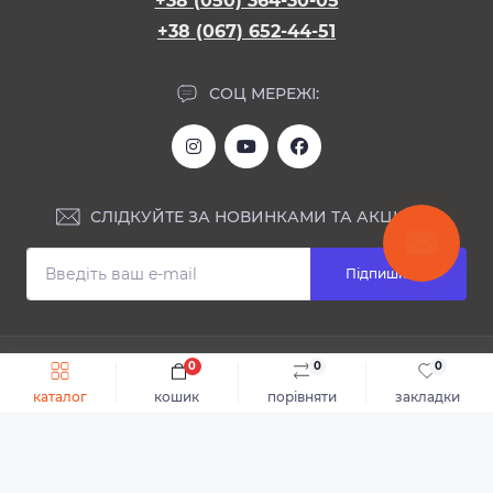
+38 (050) 364-30-05
+38 (067) 652-44-51
СОЦ МЕРЕЖІ:
СЛІДКУЙТЕ ЗА НОВИНКАМИ ТА АКЦІЯМИ:
Підпишіться
ІНФОРМАЦІЯ
0
0
0
Швидке замовлення
До кошика
каталог
кошик
порівняти
закладки
Блог
КОНТАКТИ ТА АДРЕСА
Відгуки
Каталог
Доставка та оплата
м.Дніпро, вул. Святослава Хороброго, 28
Повернення або обмін товару