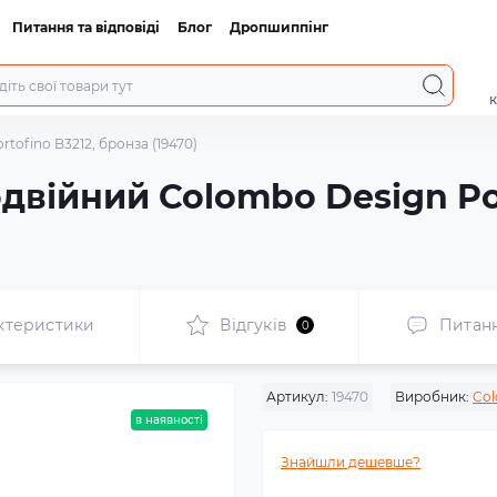
Питання та відповіді
Блог
Дропшиппінг
к
ofino B3212, бронза (19470)
війний Colombo Design Por
ктеристики
Відгуків
Питан
0
Артикул:
19470
Виробник:
Col
в наявності
Знайшли дешевше?