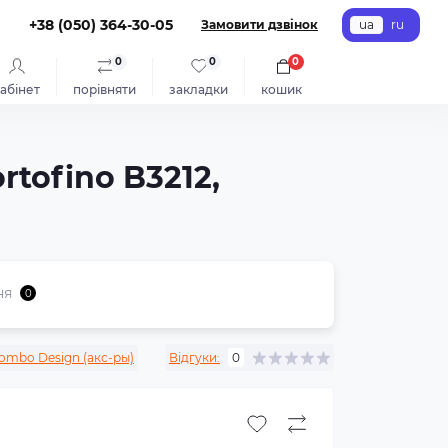
+38 (050) 364-30-05
Замовити дзвінок
ua
ru
0
0
0
абінет
порівняти
закладки
кошик
tofino B3212,
ня
0
ombo Design (акс-ры)
Відгуки:
0