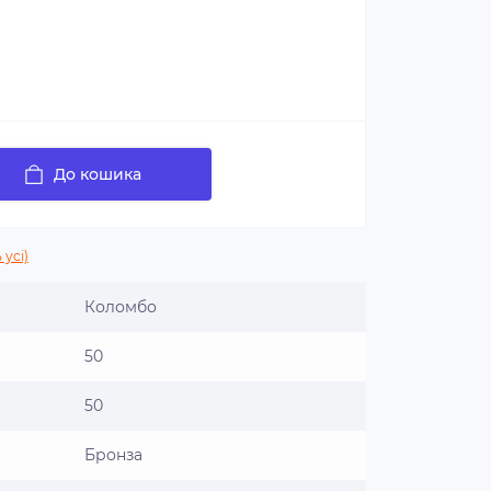
До кошика
 усі)
Коломбо
50
50
Бронза