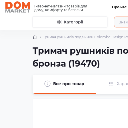
Інтернет-магазин товарів для
Про нас
дому, комфорту та безпеки
Категорії
Тримач рушників подвійний Colombo Design Port
Тримач рушників под
бронза (19470)
Все про товар
Хара