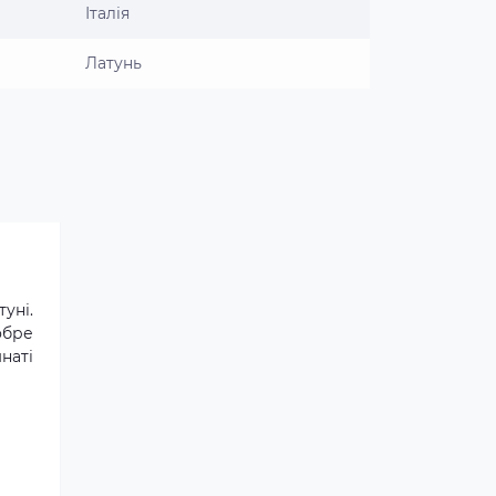
Італія
Латунь
уні.
обре
наті