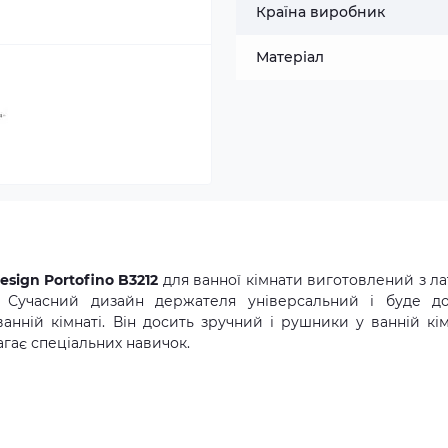
Країна виробник
Матеріал
sign Portofino B3212
для ванної кімнати виготовлений з лат
. Сучасний дизайн держателя універсальний і буде д
нній кімнаті. Він досить зручний і рушники у ванній кім
гає спеціальних навичок.