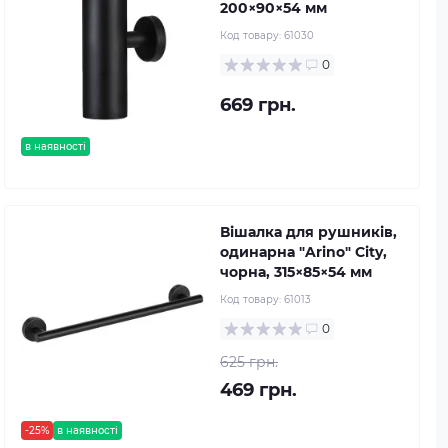
200×90×54 мм
Код товару:
61030
0
669 грн.
в наявності
Вішалка для рушників,
одинарна "Arino" City,
чорна, 315×85×54 мм
Код товару:
61013
0
625 грн.
469 грн.
-25%
в наявності