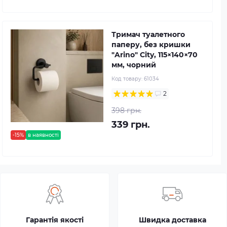
Тримач туалетного
паперу, без кришки
"Arino" City, 115×140×70
мм, чорний
Код товару:
61034
2
398 грн.
339 грн.
-15%
в наявності
Гарантія якості
Швидка доставка