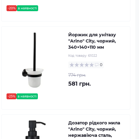
-20%
в наявності
Йоржик для унітазу
"Arino" City, чорний,
340×140×110 мм
Код товару:
61022
0
774 грн.
581 грн.
-25%
в наявності
Дозатор рідкого мила
"Arino" City, чорний,
нержавіюча сталь,