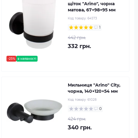
щіток "Arino", чорна
матова, 67×98×95 мм
Код товару:
64573
1
442 грн.
332 грн.
-25%
в наявності
Мильниця "Arino" City,
чорна, 140×120×54 мм
Код товару:
61028
0
424 грн.
340 грн.