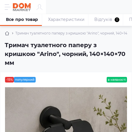
Все про товар
Характеристики
Відгуків
П
0
Тримач туалетного паперу з кришкою "Arino", чорний, 140×140
Тримач туалетного паперу з
кришкою "Arino", чорний, 140×140×70
мм
-15%
популярний
в наявності