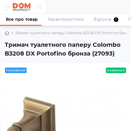
Все про товар
Характеристики
Відгуків
П
0
Тримач туалетного паперу Colombo B3208 DX Portofino бронза
Тримач туалетного паперу Colombo
B3208 DX Portofino бронза (27093)
популярний
в наявності