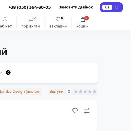
+38 (050) 364-30-05
Замовити дзвінок
ua
ru
0
0
0
абінет
порівняти
закладки
кошик
ий
ня
0
lombo Design (акс-ры)
Відгуки:
0