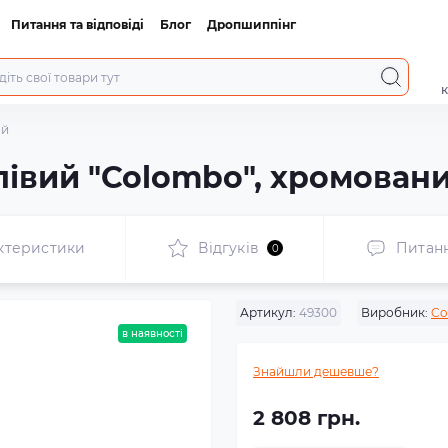
Питання та відповіді
Блог
Дропшиппінг
к
ий
лівий "Colombo", хромован
ктеристики
Відгуків
Питан
0
Артикул:
49300
Виробник:
Co
в наявності
Знайшли дешевше?
2 808 грн.