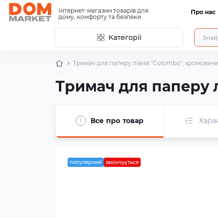
Інтернет-магазин товарів для
Про нас
дому, комфорту та безпеки
Категорії
Тримач для паперу лівий "Colombo", хромован
Тримач для паперу 
Все про товар
Хара
популярний
закінчується