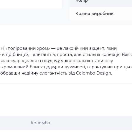
Колір
Країна виробник
ні «полірований хром» — це лаконічний акцент, який
в дрібницях, і елегантна, проста, але стильна колекція Basi
 аксесуар ідеально поєднує універсальність, високу
ий хромований блиск додає вишуканості, гарантуючи при ць
р, обравши надійну елегантність від Colombo Design.
Коломбо