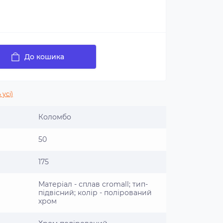
До кошика
 усі)
Коломбо
50
175
Матеріал - сплав cromall; тип-
підвісний; колір - полірований
хром