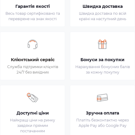
Гарантія якості
Швидка доставка
Весь товар сертифіковано та
Швидка доставка по всій
перевірене на знак якості
країні на наступний день
Клієнтський сервіс
Бонуси за покупки
Служба підтримки клієнтів
Нарахування бонусних балів
24/7 без вихідних
за кожну покупку
Доступні ціни
Зручна оплата
Найкращі ціни на ринку
Платіть безконтактно через
завдяки прямим
Apple Pay або Google Pay
постачанням