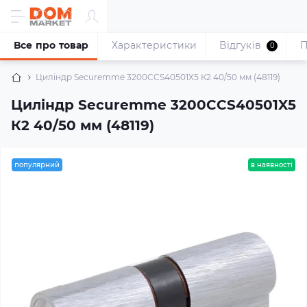
Все про товар
Характеристики
Відгуків
П
0
Циліндр Securemme 3200CCS40501X5 К2 40/50 мм (48119)
Циліндр Securemme 3200CCS40501X5
К2 40/50 мм (48119)
популярний
в наявності