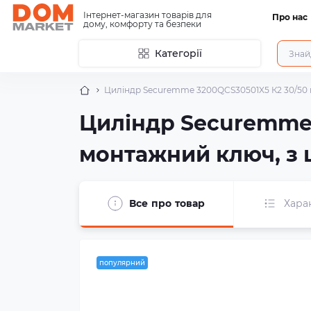
Інтернет-магазин товарів для
Про нас
дому, комфорту та безпеки
Категорії
Циліндр Securemme 3200QCS30501X5 К2 30/50 м
Циліндр Securemme 
монтажний ключ, з 
Все про товар
Хара
популярний