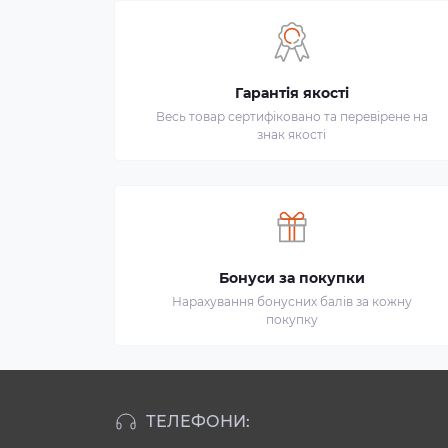
Гарантія якості
Весь товар сертифіковано та перевірене на
знак якості
Бонуси за покупки
Нарахування бонусних балів за кожну
покупку
ТЕЛЕФОНИ: