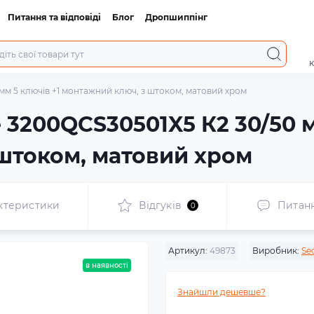
Питання та відповіді
Блог
Дропшиппінг
к
м 5 ключів +1 монтажний ключ, з штоком, матовий хром
3200QCS30501X5 К2 30/50 м
штоком, матовий хром
ктеристики
Відгуків
Питан
0
Артикул:
49873
Виробник:
Se
в наявності
Знайшли дешевше?