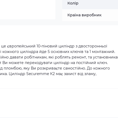
Колір
Країна виробник
це європейський 10-піновий циліндр з двосторонньої
і кожного циліндра йде 5 основних ключів та 1 монтажний.
но давати робітникам, які роблять ремонт, та установник
іт Ви можете перекодувати циліндр на постійний ключ.
ід пломбою, яку Ви розкриваєте самостійно. До кожного
ика. Циліндр Securemme К2 має захист від зламу,