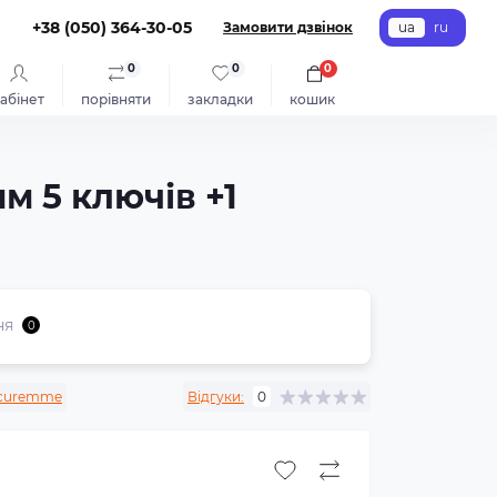
+38 (050) 364-30-05
Замовити дзвінок
ua
ru
0
0
0
абінет
порівняти
закладки
кошик
м 5 ключів +1
ня
0
curemme
Відгуки:
0