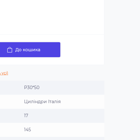
До кошика
 усі)
P30*50
Циліндри Італія
17
145