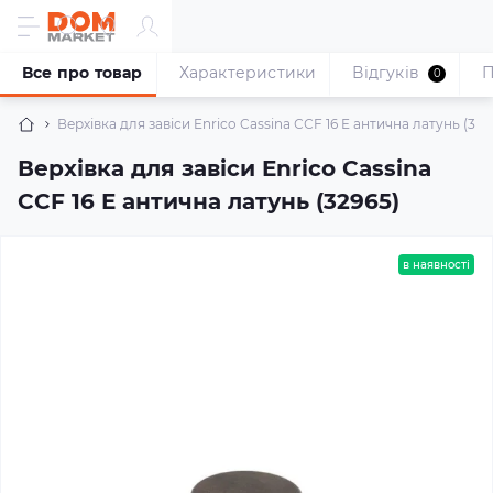
Все про товар
Характеристики
Відгуків
П
0
Верхівка для завіси Enrico Cassina ССF 16 E антична латунь (329
Верхівка для завіси Enrico Cassina
ССF 16 E антична латунь (32965)
в наявності