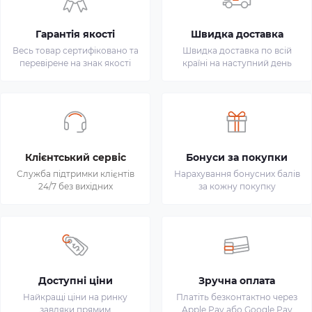
Гарантія якості
Швидка доставка
Весь товар сертифіковано та
Швидка доставка по всій
перевірене на знак якості
країні на наступний день
Клієнтський сервіс
Бонуси за покупки
Служба підтримки клієнтів
Нарахування бонусних балів
24/7 без вихідних
за кожну покупку
Доступні ціни
Зручна оплата
Найкращі ціни на ринку
Платіть безконтактно через
завдяки прямим
Apple Pay або Google Pay