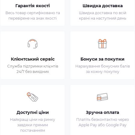
Гарантія якості
Швидка доставка
Весь товар сертифіковано та
Швидка доставка по всій
перевірене на знак якості
країні на наступний день
Клієнтський сервіс
Бонуси за покупки
Служба підтримки клієнтів
Нарахування бонусних балів
24/7 без вихідних
за кожну покупку
Доступні ціни
Зручна оплата
Найкращі ціни на ринку
Платіть безконтактно через
завдяки прямим
Apple Pay або Google Pay
постачанням