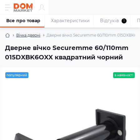
Все про товар
Характеристики
Відгуків
П
1
Вічка дверні
Дверне вічко Securemme 60/110mm 015DXBK6O
Дверне вічко Securemme 60/110mm
015DXBK6OXX квадратний чорний
популярний
в наявності