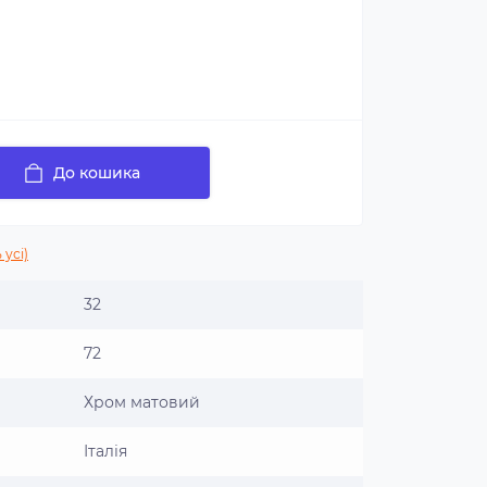
До кошика
 усі)
32
72
Хром матовий
Італія