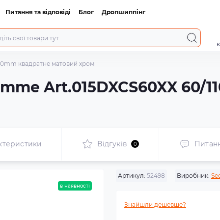
Питання та відповіді
Блог
Дропшиппінг
к
110mm квадратне матовий хром
emme Art.015DXCS60XX 60/
ктеристики
Відгуків
Питан
0
Артикул:
52498
Виробник:
Se
в наявності
Знайшли дешевше?