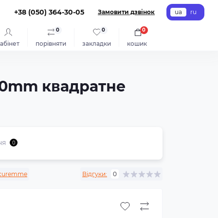
+38 (050) 364-30-05
Замовити дзвінок
ua
ru
0
0
0
абінет
порівняти
закладки
кошик
110mm квадратне
ня
0
curemme
Відгуки:
0