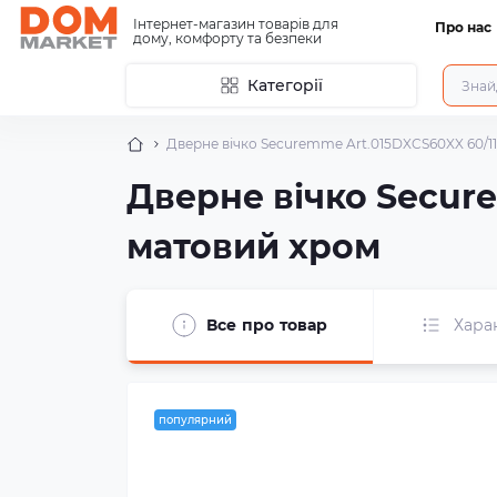
Інтернет-магазин товарів для
Про нас
дому, комфорту та безпеки
Категорії
Дверне вічко Securemme Art.015DXCS60XX 60/
Дверне вічко Secur
матовий хром
Все про товар
Хара
популярний