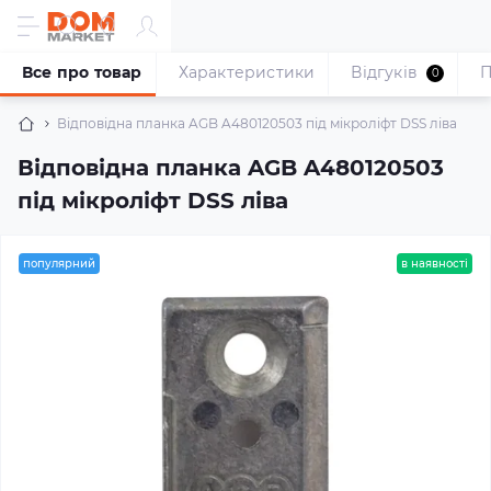
Все про товар
Характеристики
Відгуків
П
0
Відповідна планка AGB A480120503 під мікроліфт DSS ліва
Відповідна планка AGB A480120503
під мікроліфт DSS ліва
популярний
в наявності