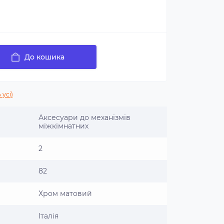
До кошика
 усі)
Аксесуари до механізмів
міжкімнатних
2
82
Хром матовий
Італія