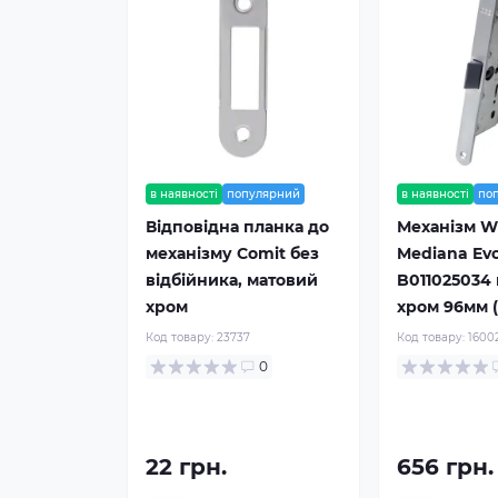
в наявності
популярний
в наявності
по
Відповідна планка до
Механізм 
механізму Comit без
Mediana Evo
відбійника, матовий
B011025034
хром
хром 96мм (
Код товару:
23737
Код товару:
1600
0
22 грн.
656 грн.