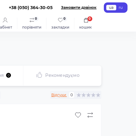
+38 (050) 364-30-05
Замовити дзвінок
ua
ru
0
0
0
абінет
порівняти
закладки
кошик
ня
Рекомендуємо
0
Відгуки:
0