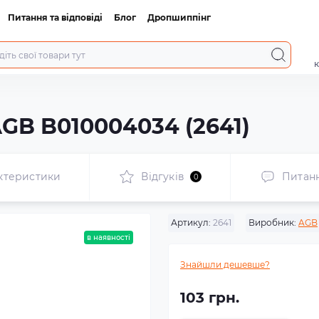
Питання та відповіді
Блог
Дропшиппінг
к
GB B010004034 (2641)
ктеристики
Відгуків
Питан
0
Артикул:
2641
Виробник:
AGB
в наявності
Знайшли дешевше?
103 грн.