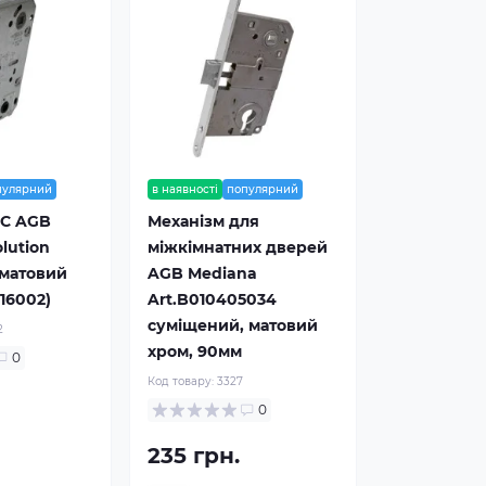
пулярний
в наявності
популярний
WC AGB
Механізм для
lution
міжкімнатних дверей
 матовий
AGB Mediana
16002)
Art.B010405034
суміщений, матовий
2
хром, 90мм
0
Код товару:
3327
0
235 грн.