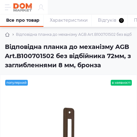
Все про товар
Характеристики
Відгуків
П
0
Відповідна планка до механізму AGB Art.B100701502 без відбій
Відповідна планка до механізму AGB
Art.B100701502 без відбійника 72мм, з
заглибленнями 8 мм, бронза
популярний
в наявності