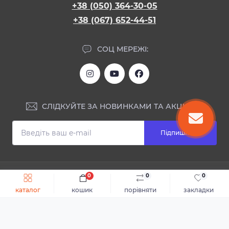
+38 (050) 364-30-05
+38 (067) 652-44-51
СОЦ МЕРЕЖІ:
СЛІДКУЙТЕ ЗА НОВИНКАМИ ТА АКЦІЯМИ:
Підпишіться
ІНФОРМАЦІЯ
0
0
0
Швидке замовлення
До кошика
каталог
кошик
порівняти
закладки
Блог
КОНТАКТИ ТА АДРЕСА
Відгуки
Каталог
Доставка та оплата
м.Дніпро, вул. Святослава Хороброго, 28