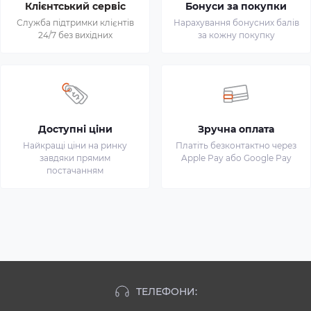
Клієнтський сервіс
Бонуси за покупки
Служба підтримки клієнтів
Нарахування бонусних балів
24/7 без вихідних
за кожну покупку
Доступні ціни
Зручна оплата
Найкращі ціни на ринку
Платіть безконтактно через
завдяки прямим
Apple Pay або Google Pay
постачанням
ТЕЛЕФОНИ: