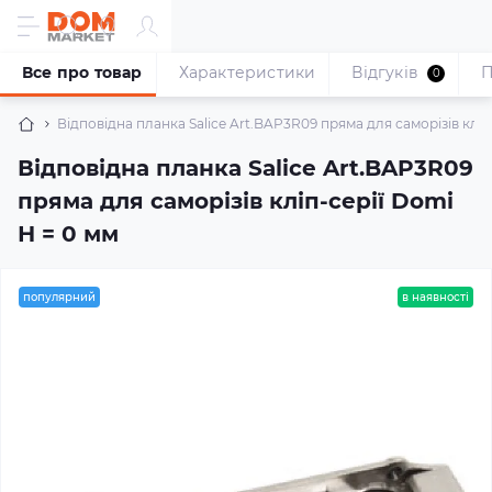
Все про товар
Характеристики
Відгуків
П
0
Відповідна планка Salice Art.BAP3R09 пряма для саморізів кліп
Відповідна планка Salice Art.BAP3R09
пряма для саморізів кліп-серії Domi
Н = 0 мм
популярний
в наявності