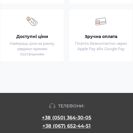
Доступні ціни
Зручна оплата
Найкращі ціни на ринку
Платіть безконтактно через
завдяки прямим
Apple Pay або Google Pay
постачанням
ТЕЛЕФОНИ:
+38 (050) 364-30-05
+38 (067) 652-44-51