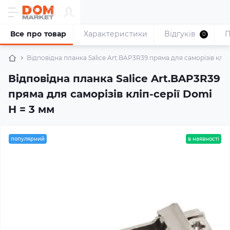
Все про товар
Характеристики
Відгуків
П
0
Відповідна планка Salice Art.BAP3R39 пряма для саморізів кліп
Відповідна планка Salice Art.BAP3R39
пряма для саморізів кліп-серії Domi
Н = 3 мм
популярний
в наявності