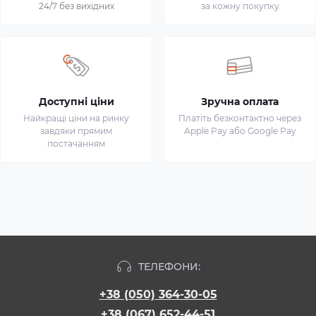
24/7 без вихідних
за кожну покупку
Доступні ціни
Зручна оплата
Найкращі ціни на ринку
Платіть безконтактно через
завдяки прямим
Apple Pay або Google Pay
постачанням
ТЕЛЕФОНИ:
+38 (050) 364-30-05
+38 (067) 652-44-51