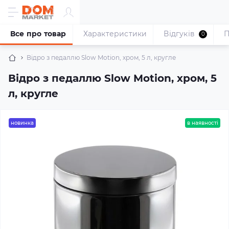
Все про товар
Характеристики
Відгуків
П
0
Відро з педаллю Slow Motion, хром, 5 л, кругле
Відро з педаллю Slow Motion, хром, 5
л, кругле
новинка
в наявності