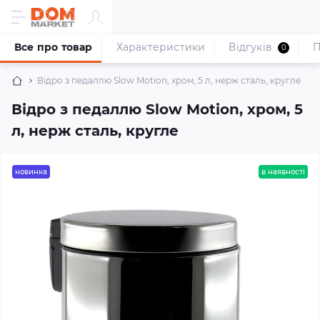
Все про товар
Характеристики
Відгуків
П
0
Відро з педаллю Slow Motion, хром, 5 л, нерж сталь, кругле
Відро з педаллю Slow Motion, хром, 5
л, нерж сталь, кругле
новинка
в наявності