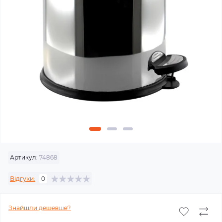
Артикул:
74868
Відгуки:
0
Знайшли дешевше?