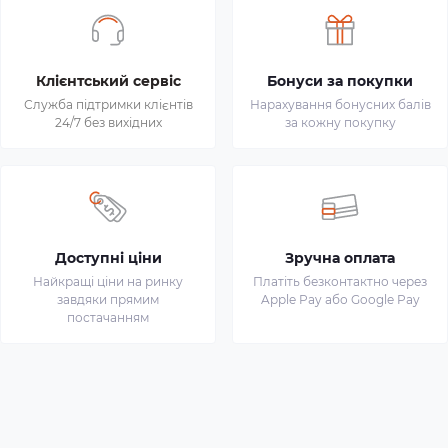
Клієнтський сервіс
Бонуси за покупки
Служба підтримки клієнтів
Нарахування бонусних балів
24/7 без вихідних
за кожну покупку
Доступні ціни
Зручна оплата
Найкращі ціни на ринку
Платіть безконтактно через
завдяки прямим
Apple Pay або Google Pay
постачанням