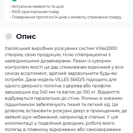
- Актуальна наявність та ціна
- 100% оригінальний товар
- Повернення протягом 14 днів з моменту отримання товару
Опис
Італійський виробник розсувних систем Villes2000
створює свою продукцію, тісно співпрацюючи з
найвідомішими дизайнерами. Разом із суворим
контролем якості це дає споживачам відмінний у всіх
сенсах асортимент, здатний задовольнити будь-які
потреби. Дана модель VILLES 5660/S підходить для
одного дверного полотна з дерева або профілю
завширшки від 540 мм та вагою до 100 кг. Відкриття
відбувається паралельно до стіни. Ролики зі ковзним
підшипником забезпечують тихий та легкий хід. Це
дозволяє встановити розсувні двері в приміщеннях, де
зайвий шум небажаний, наприклад в спальні. У цій
комплектації є подвійний доводчик, робота якого
полягає в плавному відкриванні або самозакриванні