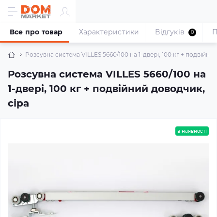
Все про товар
Характеристики
Відгуків
П
0
Розсувна система VILLES 5660/100 на 1-двері, 100 кг + подвійни
Розсувна система VILLES 5660/100 на
1-двері, 100 кг + подвійний доводчик,
сіра
в наявності