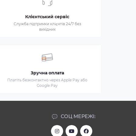
Клієнтський сервіс
Служба підтримки клієнтів 24/7 без
вихідних
Зручна оплата
Платіть безконтактно через Apple Pay або
Google Pay
СОЦ МЕРЕЖІ: