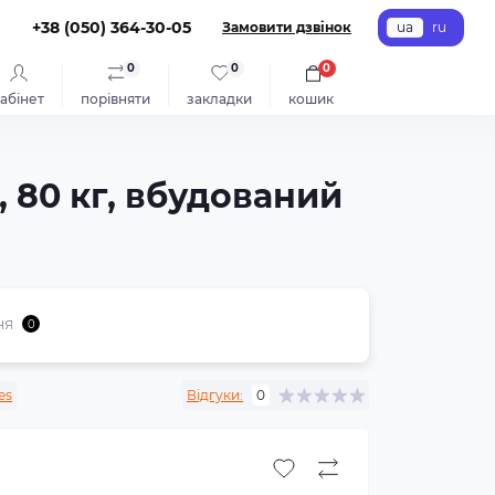
+38 (050) 364-30-05
Замовити дзвінок
ua
ru
0
0
0
абінет
порівняти
закладки
кошик
, 80 кг, вбудований
ня
0
les
Відгуки:
0