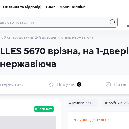
Питання та відповіді
Блог
Дропшиппінг
к
і, 80 кг, вбудований 2-й доводчик, сталь нержавіюча
LES 5670 врізна, на 1-двері
ь нержавіюча
ктеристики
Відгуків
Питан
0
Артикул:
55065
Виробник:
Vil
в наявності
Знайшли дешевше?