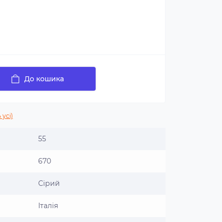
До кошика
 усі)
55
670
Сірий
Італія