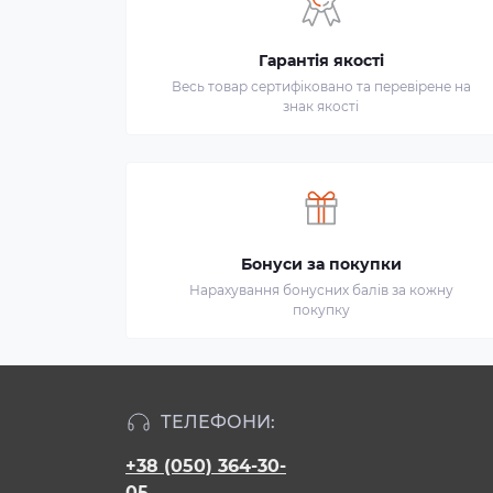
Гарантія якості
Весь товар сертифіковано та перевірене на
знак якості
Бонуси за покупки
Нарахування бонусних балів за кожну
покупку
ТЕЛЕФОНИ:
+38 (050) 364-30-
05