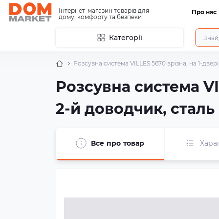
Інтернет-магазин товарів для
Про нас
дому, комфорту та безпеки
Категорії
Розсувна система VILLES 5670 врізна, на 1-двер
Розсувна система VIL
2-й доводчик, стал
Все про товар
Хара