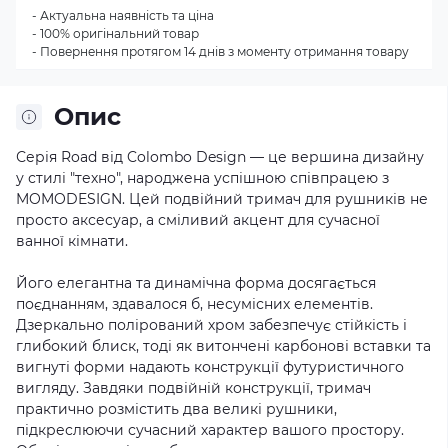
- Актуальна наявність та ціна
- 100% оригінальний товар
- Повернення протягом 14 днів з моменту отримання товару
Опис
Серія Road від Colombo Design — це вершина дизайну
у стилі "техно", народжена успішною співпрацею з
MOMODESIGN. Цей подвійний тримач для рушників не
просто аксесуар, а сміливий акцент для сучасної
ванної кімнати.
Його елегантна та динамічна форма досягається
поєднанням, здавалося б, несумісних елементів.
Дзеркально полірований хром забезпечує стійкість і
глибокий блиск, тоді як витончені карбонові вставки та
вигнуті форми надають конструкції футуристичного
вигляду. Завдяки подвійній конструкції, тримач
практично розмістить два великі рушники,
підкреслюючи сучасний характер вашого простору.