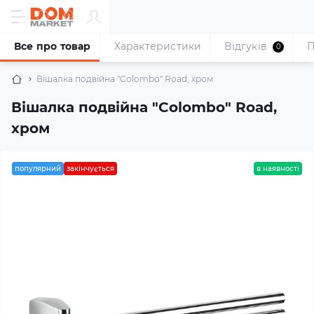
Все про товар
Характеристики
Відгуків
П
0
Вішалка подвійна "Colombo" Road, хром
Вішалка подвійна "Colombo" Road,
хром
популярний
закінчується
в наявності