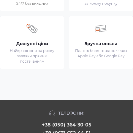
24/7 без вихідних
за кожну покупку
Доступні ціни
Зручна оплата
Найкращі ціни на ринку
Платіть безконтактно через
завдяки прямим
Apple Pay або Google Pay
постачанням
ТЕЛЕФОНИ:
+38 (050) 364-30-05