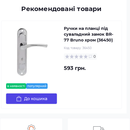
Рекомендовані товари
Pучки на планці під
сувальдний замок BR-
77 Bruno хром (36450)
Код товару:
36450
0
593 грн.
в наявності
популярний
До кошика