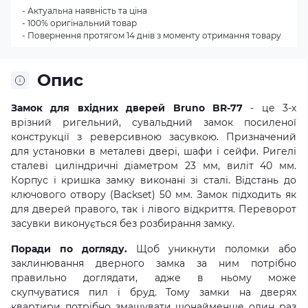
- Актуальна наявність та ціна
- 100% оригінальний товар
- Повернення протягом 14 днів з моменту отримання товару
Опис
Замок для вхідних дверей Bruno BR-77
- це 3-х
врізний ригельний, сувальдний замок посиленої
конструкції з реверсивною засувкою. Призначений
для установки в металеві двері, шафи і сейфи. Ригелі
сталеві циліндричні діаметром 23 мм, виліт 40 мм.
Корпус і кришка замку виконані зі сталі. Відстань до
ключового отвору (Backset) 50 мм. Замок підходить як
для дверей правого, так і лівого відкриття. Переворот
засувки виконується без розбирання замку.
Поради по догляду.
Щоб уникнути поломки або
заклинювання дверного замка за ним потрібно
правильно доглядати, адже в ньому може
скупчуватися пил і бруд. Тому замки на дверях
квартири потрібно змащувати щонайменше один раз