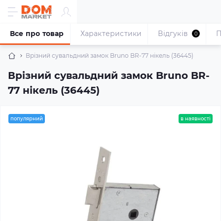
Все про товар
Характеристики
Відгуків
П
0
Врізний сувальдний замок Bruno BR-77 нікель (36445)
Врізний сувальдний замок Bruno BR-
77 нікель (36445)
популярний
в наявності