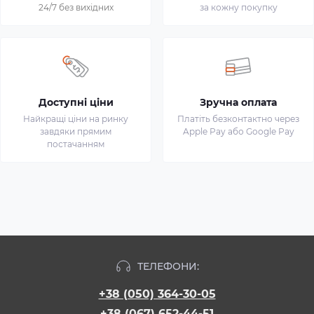
24/7 без вихідних
за кожну покупку
Доступні ціни
Зручна оплата
Найкращі ціни на ринку
Платіть безконтактно через
завдяки прямим
Apple Pay або Google Pay
постачанням
ТЕЛЕФОНИ:
+38 (050) 364-30-05
+38 (067) 652-44-51