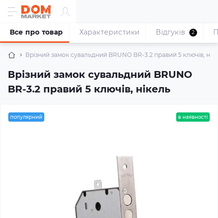
Все про товар
Характеристики
Відгуків
П
2
Врізний замок сувальдний BRUNO BR-3.2 правий 5 ключів, нік
Врізний замок сувальдний BRUNO
BR-3.2 правий 5 ключів, нікель
популярний
в наявності