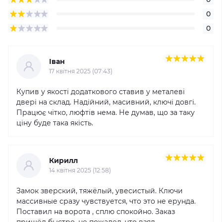
0
0
Іван
17 квітня 2025 (07:43)
Купив у якості додаткового ставив у металеві
двері на склад. Надійний, масивний, ключі довгі.
Працює чітко, люфтів нема. Не думав, що за таку
ціну буде така якість.
Кирилл
14 квітня 2025 (12:58)
Замок зверский, тяжёлый, увесистый. Ключи
массивные сразу чувствуется, что это не ерунда.
Поставил на ворота , сплю спокойно. Заказ
пришёл быстро, не пожалел, что взял.