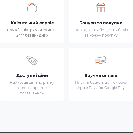
Клієнтський сервіс
Бонуси за покупки
Служба підтримки клієнтів
Нарахування бонусних балів
24/7 без вихідних
за кожну покупку
Доступні ціни
Зручна оплата
Найкращі ціни на ринку
Платіть безконтактно через
завдяки прямим
Apple Pay або Google Pay
постачанням