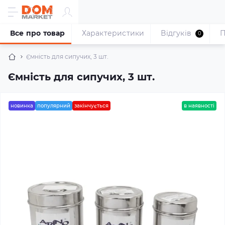
Все про товар
Характеристики
Відгуків
П
0
Ємність для сипучих, 3 шт.
Ємність для сипучих, 3 шт.
новинка
популярний
закінчується
в наявності