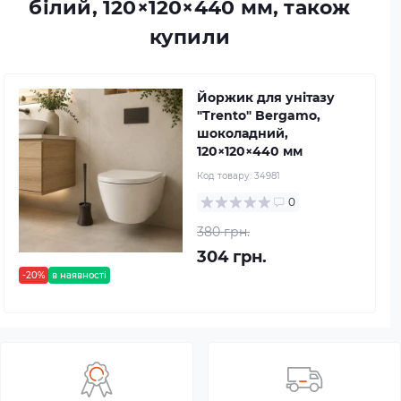
білий, 120×120×440 мм, також
купили
Йоржик для унітазу
"Trento" Bergamo,
шоколадний,
120×120×440 мм
Код товару:
34981
0
380 грн.
304 грн.
-20%
в наявності