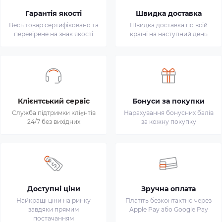
Гарантія якості
Швидка доставка
Весь товар сертифіковано та
Швидка доставка по всій
перевірене на знак якості
країні на наступний день
Клієнтський сервіс
Бонуси за покупки
Служба підтримки клієнтів
Нарахування бонусних балів
24/7 без вихідних
за кожну покупку
Доступні ціни
Зручна оплата
Найкращі ціни на ринку
Платіть безконтактно через
завдяки прямим
Apple Pay або Google Pay
постачанням