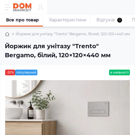
Все про товар
Характеристики
Відгуків
П
0
Йоржик для унітазу "Trento" Bergamo, білий, 120×120×440 мм
Йоржик для унітазу "Trento"
Bergamo, білий, 120×120×440 мм
-20%
популярний
в наявності