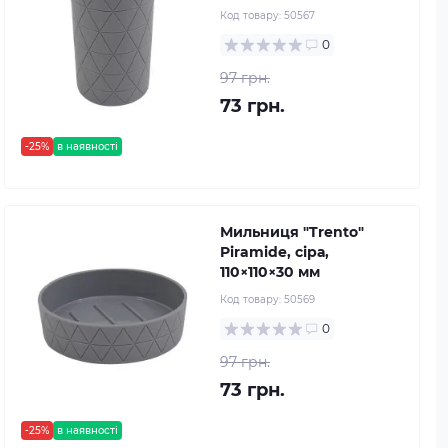
Код товару:
50567
0
97 грн.
73 грн.
-25%
в наявності
Мильниця "Trento"
Piramide, сіра,
110×110×30 мм
Код товару:
50569
0
97 грн.
73 грн.
-25%
в наявності