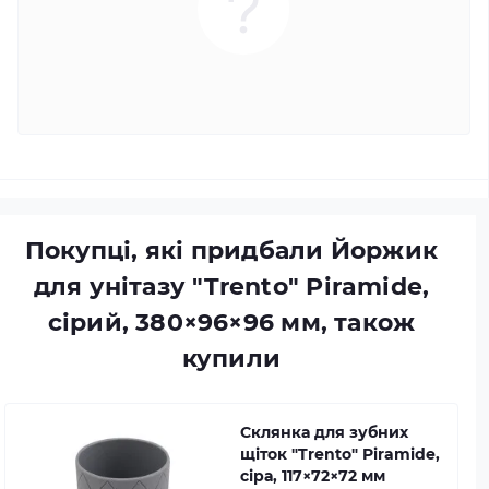
Покупці, які придбали Йоржик
для унітазу "Trento" Piramide,
сірий, 380×96×96 мм, також
купили
Склянка для зубних
щіток "Trento" Piramide,
сіра, 117×72×72 мм