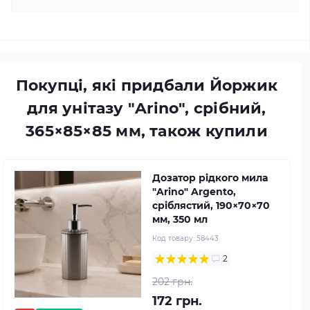
Покупці, які придбали Йоржик
для унітазу "Arino", срібний,
365×85×85 мм, також купили
Дозатор рідкого мила
"Arino" Argento,
сріблястий, 190×70×70
мм, 350 мл
Код товару:
58443
2
202 грн.
172 грн.