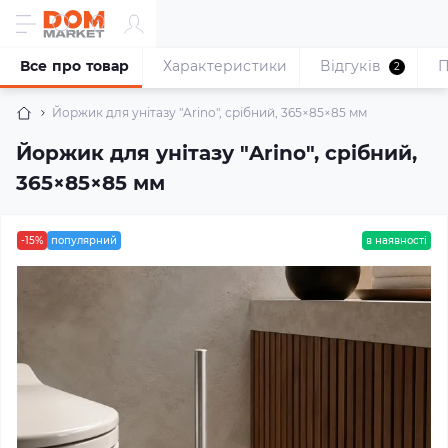
Все про товар
Характеристики
Відгуків
П
2
Йоржик для унітазу "Arino", срібний, 365×85×85 мм
Йоржик для унітазу "Arino", срібний,
365×85×85 мм
-15%
популярний
в наявності