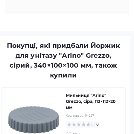
Покупці, які придбали Йоржик
для унітазу "Arino" Grezzo,
сірий, 340×100×100 мм, також
купили
Мильниця "Arino"
Grezzo, сіра, 112×112×20
мм
Код товару:
64267
0