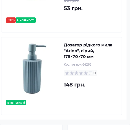
66 грн.
53 грн.
-20%
в наявності
Дозатор рідкого мила
"Arino", сірий,
175×70×70 мм
Код товару:
64265
0
148 грн.
в наявності