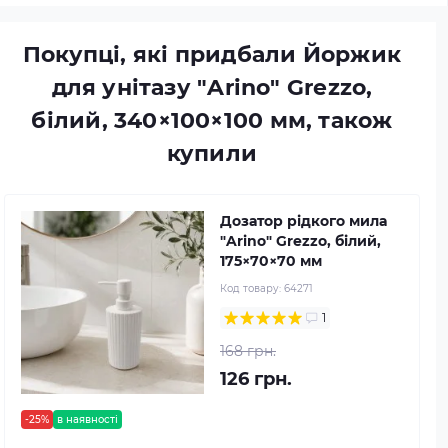
Покупці, які придбали Йоржик
для унітазу "Arino" Grezzo,
білий, 340×100×100 мм, також
купили
Дозатор рідкого мила
"Arino" Grezzo, білий,
175×70×70 мм
Код товару:
64271
1
168 грн.
126 грн.
-25%
в наявності