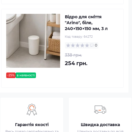
Відро для сміття
"Arino", біле,
240×150×150 мм, 3 л
Код товару:
64272
0
338 грн.
254 грн.
-25%
в наявності
Гарантія якості
Швидка доставка
Весь товар сертифіковано та
Швидка доставка по всій