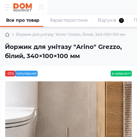
Все про товар
Характеристики
Відгуків
П
0
Йоржик для унітазу "Arino" Grezzo, білий, 340×100×100 мм
Йоржик для унітазу "Arino" Grezzo,
білий, 340×100×100 мм
-25%
популярний
в наявності