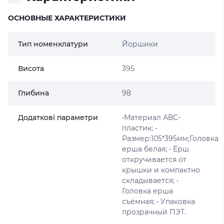
ОСНОВНЫЕ ХАРАКТЕРИСТИКИ
Тип номенклатури
Йоршики
Висота
395
Глибина
98
Додаткові параметри
•Материал АВС-
пластик; •
Размер:105*395мм;Головка
ерша белая; • Ёрш
откручивается от
крышки и компактно
складывается; •
Головка ерша
съёмная; • Упаковка
прозрачный ПЭТ.