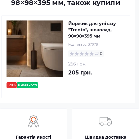
98×98×395 мм, також купили
Йоржик для унітазу
"Trento", шоколад,
98×98×395 мм
Код товару:
37078
0
256 грн.
205 грн.
-20%
в наявності
Гарантія якості
Швидка доставка