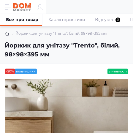
Все про товар
Характеристики
Відгуків
П
0
Йоржик для унітазу "Trento", білий, 98×98×395 мм
Йоржик для унітазу "Trento", білий,
98×98×395 мм
-20%
популярний
в наявності