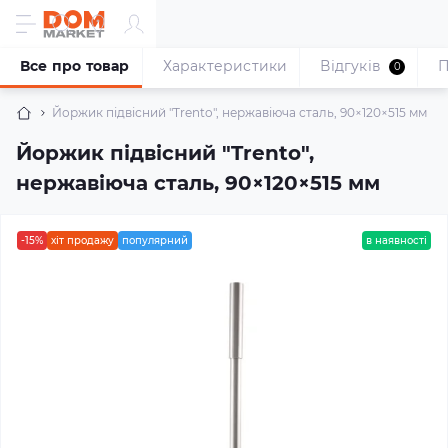
Все про товар
Характеристики
Відгуків
П
0
Йоржик підвісний "Trento", нержавіюча сталь, 90×120×515 мм
Йоржик підвісний "Trento",
нержавіюча сталь, 90×120×515 мм
-15%
хіт продажу
популярний
в наявності