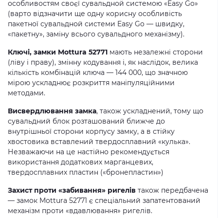
особливостям своєї сувальдной системою «Easy Go»
(варто відзначити ще одну корисну особливість
пакетної сувальдной системи Easy Go — швидку,
«пакетну», заміну всього сувальдного механізму).
Ключі, замки Mottura 52771
мають незалежні сторони
(ліву і праву), змінну кодування і, як наслідок, велика
кількість комбінацій ключа — 144 000, що значною
мірою ускладнює розкриття маніпуляційними
методами.
Висвердлювання замка
, також ускладнений, тому що
сувальдний блок розташований ближче до
внутрішньої сторони корпусу замку, а в стійку
хвостовика вставлений твердосплавний «кулька».
Незважаючи на це настійно рекомендується
використання додаткових марганцевих,
твердосплавних пластин («бронепластин»)
Захист проти «забивання» ригелів
також передбачена
— замок Mottura 52771 є спеціальний запатентований
механізм проти «вдавлювання» ригелів.