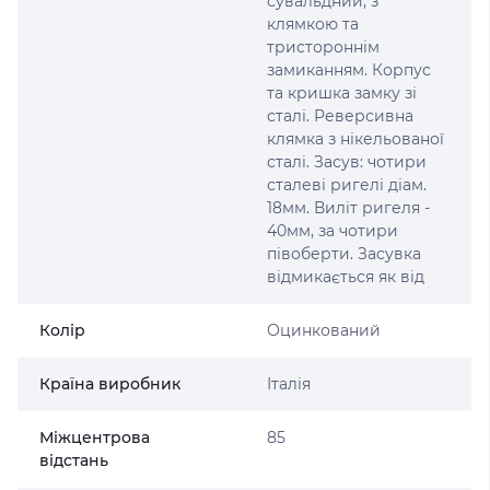
сувальдний, з
клямкою та
тристороннім
замиканням. Корпус
та кришка замку зі
сталі. Реверсивна
клямка з нікельованої
сталі. Засув: чотири
сталеві ригелі діам.
18мм. Виліт ригеля -
40мм, за чотири
півоберти. Засувка
відмикається як від
Колір
Оцинкований
Країна виробник
Італія
Міжцентрова
85
відстань