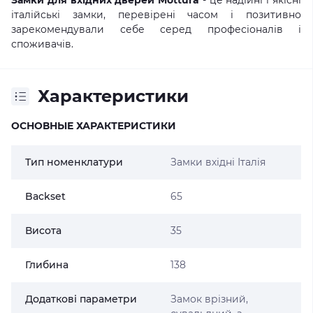
Замки для вхідних дверей Mottura
- це надійні і якісні
італійські замки, перевірені часом і позитивно
зарекомендували себе серед професіоналів і
споживачів.
Характеристики
ОСНОВНЫЕ ХАРАКТЕРИСТИКИ
Тип номенклатури
Замки вхідні Італія
Backset
65
Висота
35
Глибина
138
Додаткові параметри
Замок врізний,