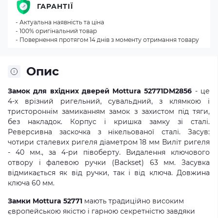
ГАРАНТІЇ
- Актуальна наявність та ціна
- 100% оригінальний товар
- Повернення протягом 14 днів з моменту отримання товару
Опис
Замок для вхідних дверей Mottura 52771DM2856
- це
4-х врізний ригельний, сувальдний, з клямкою і
тристороннім замиканням замок з захистом під тяги,
без накладок. Корпус і кришка замку зі сталі.
Реверсивна заскочка з нікельованої сталі. Засув:
чотири сталевих ригеля діаметром 18 мм Виліт ригеля
- 40 мм., за 4-ри півоберту. Видалення ключового
отвору і фалевою ручки (Backset) 63 мм. Засувка
відмикається як від ручки, так і від ключа. Довжина
ключа 60 мм.
Замки Mottura 52771
мають традиційно високим
європейською якістю і гарною секретністю завдяки