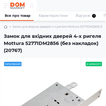
Все про товар
Характеристики
Відгуків
П
0
Замок для вхідних дверей 4-х ригеля Mottura 52771DM2856 (без
Замок для вхідних дверей 4-х ригеля
Mottura 52771DM2856 (без накладок)
(20767)
популярний
в наявності