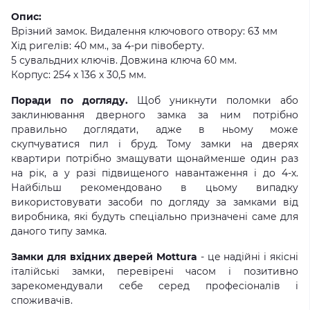
Опис:
Врізний замок. Видалення ключового отвору: 63 мм
Хід ригелів: 40 мм., за 4-ри півоберту.
5 сувальдних ключів. Довжина ключа 60 мм.
Корпус: 254 х 136 х 30,5 мм.
Поради по догляду.
Щоб уникнути поломки або
заклинювання дверного замка за ним потрібно
правильно доглядати, адже в ньому може
скупчуватися пил і бруд. Тому замки на дверях
квартири потрібно змащувати щонайменше один раз
на рік, а у разі підвищеного навантаження і до 4-х.
Найбільш рекомендовано в цьому випадку
використовувати засоби по догляду за замками від
виробника, які будуть спеціально призначені саме для
даного типу замка.
Замки для вхідних дверей Mottura
- це надійні і якісні
італійські замки, перевірені часом і позитивно
зарекомендували себе серед професіоналів і
споживачів.