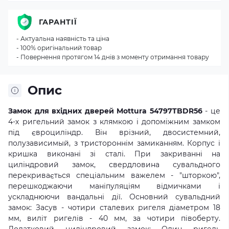
ГАРАНТІЇ
- Актуальна наявність та ціна
- 100% оригінальний товар
- Повернення протягом 14 днів з моменту отримання товару
Опис
Замок для вхідних дверей Mottura 54797TBDR56
- це
4-х ригельний замок з клямкою і допоміжним замком
під євроциліндр. Він врізний, двосистемний,
полузависимый, з тристороннім замиканням. Корпус і
кришка виконані зі сталі. При закриванні на
циліндровий замок, свердловина сувальдного
перекривається спеціальним важелем - "шторкою",
перешкоджаючи маніпуляціям відмичками і
ускладнюючи вандальні дії. Основний сувальдний
замок: Засув - чотири сталевих ригеля діаметром 18
мм, виліт ригелів - 40 мм, за чотири півоберту.