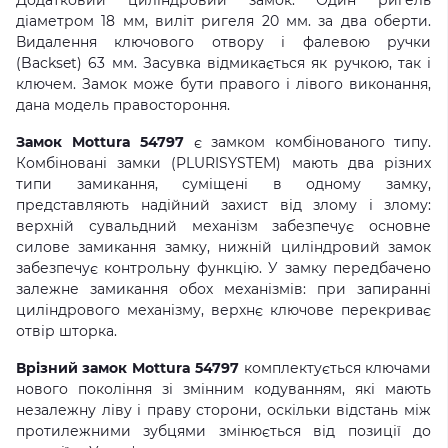
Додатковий циліндровий замок: Один ригель
діаметром 18 мм, виліт ригеля 20 мм. за два оберти.
Видалення ключового отвору і фалевою ручки
(Backset) 63 мм. Засувка відмикається як ручкою, так і
ключем. Замок може бути правого і лівого виконання,
дана модель правостороння.
Замок Mottura 54797
є замком комбінованого типу.
Комбіновані замки (PLURISYSTEM) мають два різних
типи замикання, суміщені в одному замку,
представляють надійний захист від злому і злому:
верхній сувальдний механізм забезпечує основне
силове замикання замку, нижній циліндровий замок
забезпечує контрольну функцію. У замку передбачено
залежне замикання обох механізмів: при запиранні
циліндрового механізму, верхнє ключове перекриває
отвір шторка.
Врізний замок Mottura 54797
комплектується ключами
нового покоління зі змінним кодуванням, які мають
незалежну ліву і праву сторони, оскільки відстань між
протилежними зубцями змінюється від позиції до