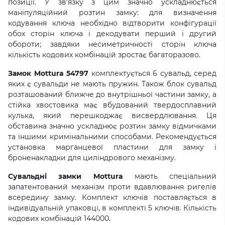
позиції. У зв'язку з цим значно ускладнюється
маніпуляційний розтин замку: для визначення
кодування ключа необхідно відтворити конфігурації
обох сторін ключа і декодувати перший і другий
обороти; завдяки несиметричності сторін ключа
кількість кодових комбінацій зростає багаторазово.
Замок Mottura 54797
комплектується 6 сувальд, серед
яких є сувальди не мають пружин. Також блок сувальд
розташований ближче до внутрішньої частини замку, а
стійка хвостовика має вбудований твердосплавний
кулька, який перешкоджає висвердлювання. Ця
обставина значно ускладнює розтин замку відмичками
та іншими кримінальними способами. Рекомендується
установка марганцевої пластини для замку і
броненакладки для циліндрового механізму.
Сувальдні замки Mottura
мають спеціальний
запатентований механізм проти вдавлювання ригелів
всередину замку. Комплект ключів поставляється в
індивідуальній упаковці, в комплекті 5 ключів. Кількість
кодових комбінацій 144000.