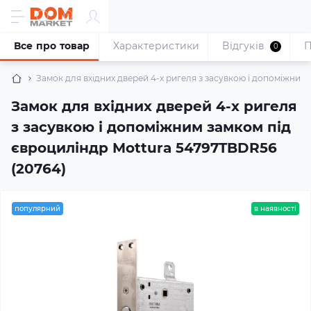
Все про товар
Характеристики
Відгуків
П
0
Замок для вхідних дверей 4-x ригеля з засувкою і допоміжним
Замок для вхідних дверей 4-x ригеля
з засувкою і допоміжним замком під
євроциліндр Mottura 54797TBDR56
(20764)
популярний
в наявності