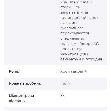
крышка замка из
стали. При
закрывании на
цилиндровый замок,
скважина
сувальдного
перекрывается
специальным
рычагом - "шторкой",
препятствуя
манипуляциям
отмычками и затрудня
Колір
Хром матовий
Країна виробник
Італія
Міжцентрова
85
відстань