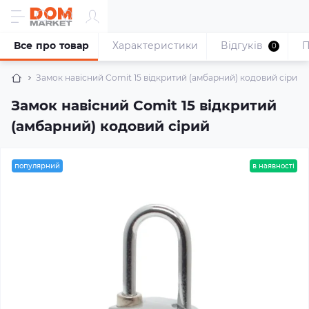
Все про товар
Характеристики
Відгуків
П
0
Замок навісний Comit 15 відкритий (амбарний) кодовий сірий
Замок навісний Comit 15 відкритий
(амбарний) кодовий сірий
популярний
в наявності