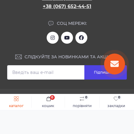
+38 (067) 652-44-51
СОЦ МЕРЕЖІ:
СЛІДКУЙТЕ ЗА НОВИНКАМИ ТА АКЦІЯМИ:
Підпишіться
ІНФОРМАЦІЯ
0
0
0
Швидке замовлення
До кошика
каталог
кошик
порівняти
закладки
Блог
КОНТАКТИ ТА АДРЕСА
Відгуки
Каталог
Доставка та оплата
м.Дніпро, вул. Святослава Хороброго, 28
Повернення або обмін товару