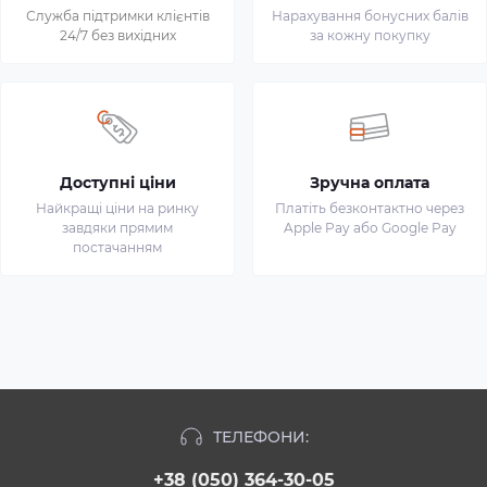
Служба підтримки клієнтів
Нарахування бонусних балів
24/7 без вихідних
за кожну покупку
Доступні ціни
Зручна оплата
Найкращі ціни на ринку
Платіть безконтактно через
завдяки прямим
Apple Pay або Google Pay
постачанням
ТЕЛЕФОНИ:
+38 (050) 364-30-05